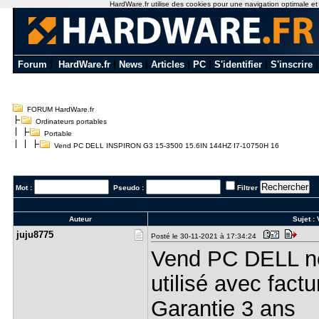
HardWare.fr utilise des cookies pour une navigation optimale et de
Forum
|
HardWare.fr
|
News
|
Articles
|
PC
|
S'identifier
|
S'inscrire
FORUM HardWare.fr
Ordinateurs portables
Portable
Vend PC DELL INSPIRON G3 15-3500 15.6IN 144HZ I7-10750H 16
Mot :
Pseudo :
Filtrer
Auteur
Sujet :
juju8775
Posté le 30-11-2021 à 17:34:24
Vend PC DELL ne
utilisé avec fact
Garantie 3 ans