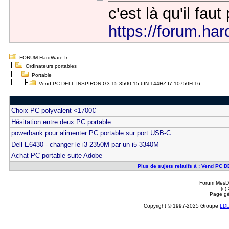
c'est là qu'il fau
https://forum.hard
FORUM HardWare.fr
Ordinateurs portables
Portable
Vend PC DELL INSPIRON G3 15-3500 15.6IN 144HZ I7-10750H 16
Choix PC polyvalent <1700€
Hésitation entre deux PC portable
powerbank pour alimenter PC portable sur port USB-C
Dell E6430 - changer le i3-2350M par un i5-3340M
Achat PC portable suite Adobe
Plus de sujets relatifs à : Vend P
Forum MesDi
(c)
Page gé
Copyright © 1997-2025 Groupe
LD