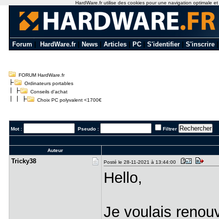
HardWare.fr utilise des cookies pour une navigation optimale et de
Forum
|
HardWare.fr
|
News
|
Articles
|
PC
|
S'identifier
|
S'inscrire
FORUM HardWare.fr
Ordinateurs portables
Conseils d'achat
Choix PC polyvalent <1700€
Mot :
Pseudo :
Filtrer
Auteur
Tricky38
Posté le 28-11-2021 à 13:44:00
Hello,
Je voulais renou