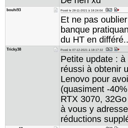
De rien xd
bouhi93
Posté le 28-11-2021 à 18:24:04
Et ne pas oublier
banque pratiqua
du HT en différé.
Tricky38
Posté le 07-12-2021 à 18:17:32
Petite update : à
réussi à obtenir 
Lenovo pour avoi
(quasiment -40% 
RTX 3070, 32Go 
à vous y adresse
réductions supp