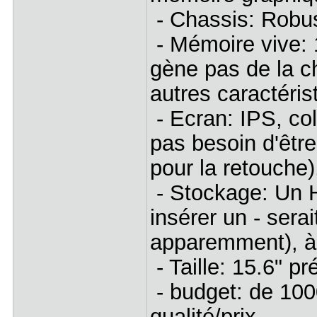
- Chassis: Robus
- Mémoire vive:
gène pas de la c
autres caractéris
- Ecran: IPS, co
pas besoin d'être
pour la retouche
- Stockage: Un H
insérer un - sera
apparemment), à
- Taille: 15.6" pr
- budget: de 100
qualité/prix