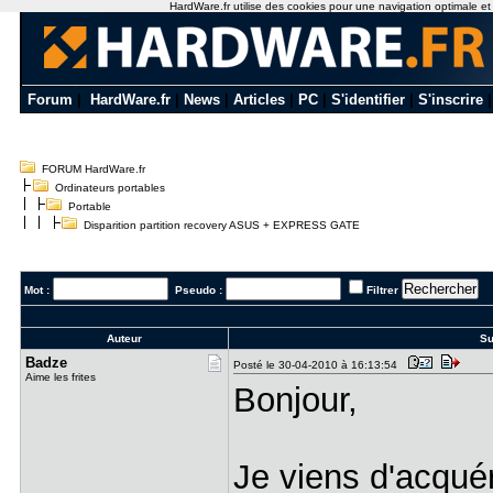
HardWare.fr utilise des cookies pour une navigation optimale et de
Forum
|
HardWare.fr
|
News
|
Articles
|
PC
|
S'identifier
|
S'inscrire
FORUM HardWare.fr
Ordinateurs portables
Portable
Disparition partition recovery ASUS + EXPRESS GATE
Mot :
Pseudo :
Filtrer
Auteur
Su
Badze
Posté le 30-04-2010 à 16:13:54
Aime les frites
Bonjour,
Je viens d'acqué