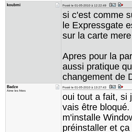
koubmi
Posté le 01-05-2010 à 12:22:49
si c'est comme 
le Expressgate e
sur la carte mer
Apres pour la par
aussi pratique qu
changement de 
Badze
Posté le 01-05-2010 à 13:27:43
Aime les frites
oui tout a fait, s
vais être bloqué.
m'installe Windo
préinstaller et ç