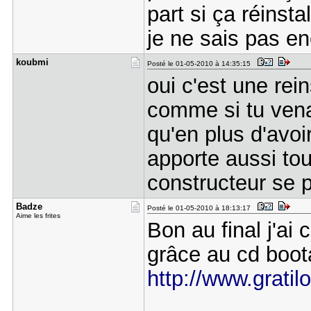
part si ça réinsta
je ne sais pas en
koubmi
Posté le 01-05-2010 à 14:35:15
oui c'est une rei
comme si tu venai
qu'en plus d'avoi
apporte aussi tou
constructeur se 
Badze
Posté le 01-05-2010 à 18:13:17
Aime les frites
Bon au final j'a
grâce au cd boo
http://www.grati