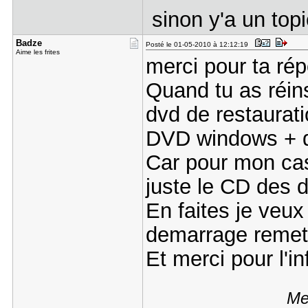
sinon y'a un top
Badze
Posté le 01-05-2010 à 12:12:19
Aime les frites
merci pour ta ré
Quand tu as réins
dvd de restaurati
DVD windows + dr
Car pour mon cas
juste le CD des d
En faites je veux
demarrage remet e
Et merci pour l'i
Me