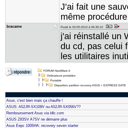
J'ai fait une sa
même procédure, 
bracame
Posté le 03-05-2010 à 06:36:10
j'ai réinstallé u
du cd, pas celui f
les utilitaires inut
FORUM HardWare.fr
Ordinateurs portables
Portable
Disparition partition recovery ASUS + EXPRESS GATE
Asus, c'est bien mais ça chauffe !
ASUS: A52JR-SX109V ou A52JR-SX056V??
Remboursement Asus via ldlc.com
ASUS Z83SV A7SV ne démarre plus
Asus Eepc 1005HA: recovery seven starter