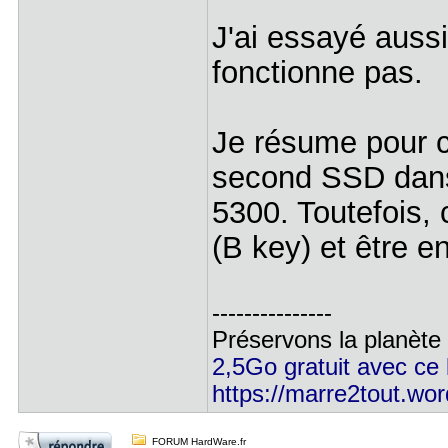
J'ai essayé auss
fonctionne pas.
Je résume pour c
second SSD dans
5300. Toutefois, 
(B key) et être e
---------------
Préservons la planète
2,5Go gratuit avec ce l
https://marre2tout.wo
FORUM HardWare.fr