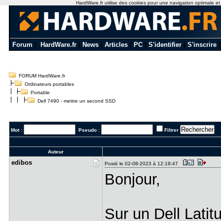
HardWare.fr utilise des cookies pour une navigation optimale et de
Forum
|
HardWare.fr
|
News
|
Articles
|
PC
|
S'identifier
|
S'inscrire
FORUM HardWare.fr
Ordinateurs portables
Portable
Dell 7490 - mettre un second SSD
Mot :
Pseudo :
Filtrer
Auteur
edibos
Posté le 02-08-2023 à 12:19:47
Bonjour,
Sur un Dell Latit