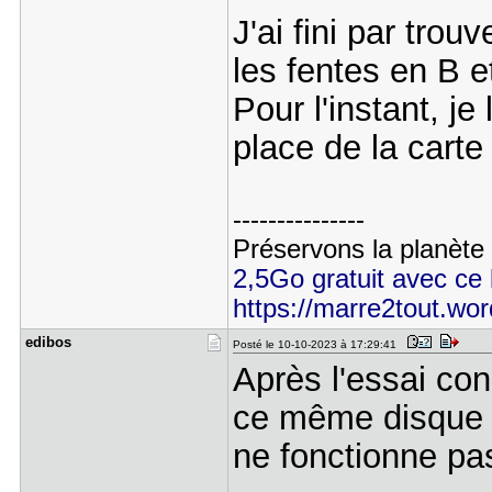
J'ai fini par tr
les fentes en B e
Pour l'instant, je
place de la carte
---------------
Préservons la planète
2,5Go gratuit avec ce l
https://marre2tout.wo
edibos
Posté le 10-10-2023 à 17:29:41
Après l'essai con
ce même disque 
ne fonctionne pa