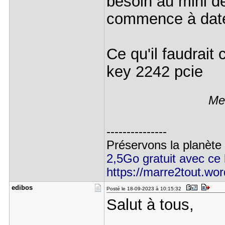
besoin au mini d
commence à dater
Ce qu'il faudrai
key 2242 pcie
Mes
---------------
Préservons la planète
2,5Go gratuit avec ce l
https://marre2tout.wo
edibos
Posté le 18-09-2023 à 10:15:32
Salut à tous,