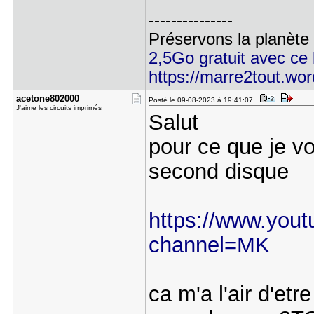
---------------
Préservons la planète
2,5Go gratuit avec ce l
https://marre2tout.wo
acetone802​000
Posté le 09-08-2023 à 19:41:07
J'aime les circuits imprimés
Salut
pour ce que je v
second disque
https://www.yout
channel=MK
ca m'a l'air d'et