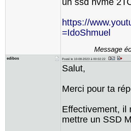
un ssd nvme 2TO 
https://www.yout
=IdoShmuel
Message édi
edibos
Posté le 10-08-2023 à 00:02:22
Salut,
Merci pour ta ré
Effectivement, il
mettre un SSD M