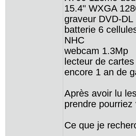
15.4" WXGA 1280
graveur DVD-D
batterie 6 cellul
NHC
webcam 1.3Mp
lecteur de carte
encore 1 an de g
Après avoir lu le
prendre pourriez
Ce que je recher