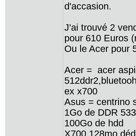
d'accasion.
J'ai trouvé 2 ve
pour 610 Euros (
Ou le Acer pour 5
Acer = acer aspi
512ddr2,bluetooh
ex x700
Asus = centrin
1Go de DDR 53
100Go de hdd
X700 128mo déd