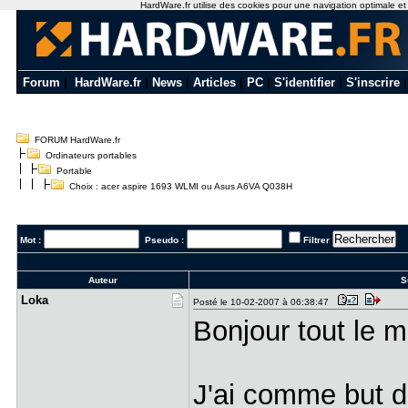
HardWare.fr utilise des cookies pour une navigation optimale et de
Forum
|
HardWare.fr
|
News
|
Articles
|
PC
|
S'identifier
|
S'inscrire
FORUM HardWare.fr
Ordinateurs portables
Portable
Choix : acer aspire 1693 WLMI ou Asus A6VA Q038H
Mot :
Pseudo :
Filtrer
Auteur
Su
Loka
Posté le 10-02-2007 à 06:38:47
Bonjour tout le 
J'ai comme but d