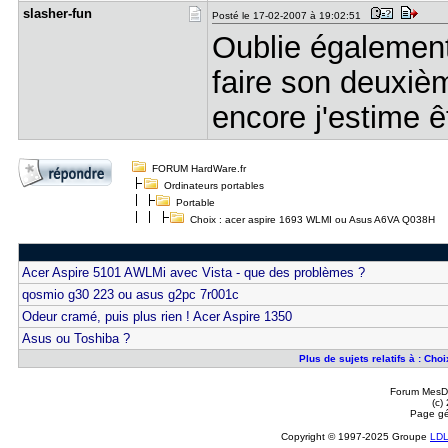
slasher-fu​n
Posté le 17-02-2007 à 19:02:51
Oublie également 
faire son deuxiè
encore j'estime ê
FORUM HardWare.fr
Ordinateurs portables
Portable
Choix : acer aspire 1693 WLMI ou Asus A6VA Q038H
Acer Aspire 5101 AWLMi avec Vista - que des problèmes ?
qosmio g30 223 ou asus g2pc 7r001c
Odeur cramé, puis plus rien ! Acer Aspire 1350
Asus ou Toshiba ?
Plus de sujets relatifs à : C
Forum MesDi
(c)
Page gé
Copyright © 1997-2025 Groupe
LD