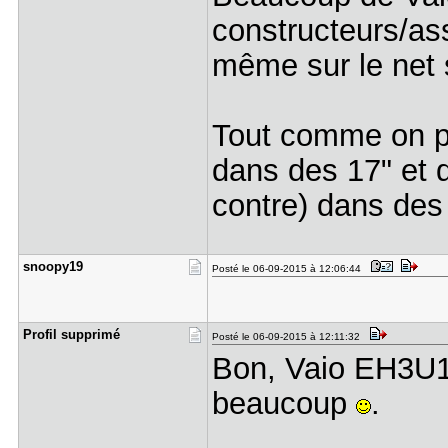
constructeurs/ass
même sur le net s
Tout comme on pe
dans des 17" et 
contre) dans des
snoopy19
Posté le 06-09-2015 à 12:06:44
Profil sup​primé
Posté le 06-09-2015 à 12:11:32
Bon, Vaio EH3U1E
beaucoup
.