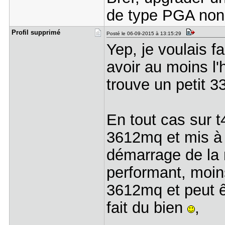
de type PGA non 
Profil sup​primé
Posté le 06-09-2015 à 13:15:29
Yep, je voulais f
avoir au moins l'
trouve un petit 
En tout cas sur t
3612mq et mis à
démarrage de la 
performant, moin
3612mq et peut ê
fait du bien
,