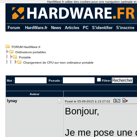
HardWare.fr utilise des cookies pour une navigation optimale et de
Forum
|
HardWare.fr
|
News
|
Articles
|
PC
|
S'identifier
|
S'inscrire
FORUM HardWare.fr
Ordinateurs portables
Portable
Changement de CPU sur mon ordinateur portable
Mot :
Pseudo :
Filtrer
Auteur
lynay
Posté le 05-09-2015 à 13:27:01
Bonjour,
Je me pose une 