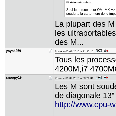
Worldkermis a écrit :
Seul les processeur QM, MX => 1
souder a la carte mere donc impo
La plupart des M
les ultraportables
des M...
yoyo4259
Posté le 05-09-2015 à 21:35:15
Tous les process
4200M,i7 4700MQ
snoopy19
Posté le 05-09-2015 à 23:28:31
Les M sont soudés
de diagonale 13" 
http://www.cpu-w