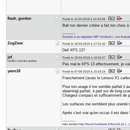
flash_gord​on
Posté le 11-04-2019 à 10:34:08
Bah ton dernier critère a fait ton choix à
---------------
Survivre à sa migration WP->Android
/
Les featur
ZugZwei
Posté le 18-04-2019 à 17:51:42
Dell XPS 13?
jef_
Posté le 18-04-2019 à 19:54:57
l'enfer c'est les autres
Pas mal le XPS 13 effectivement, je va
yann18
Posté le 07-06-2019 à 15:53:24
Franchement j'avais le Lenovo X1 carbon 
Pour ton usage il me semble parfait il a
elearning) parfait, à part sur de long s
Chargeur compact et suffisamment de po
Les surfaces me semblent plus orienté t
Après c'est vrai qu'en occaz il est dans 
---------------
mes ventes
http://forum.hardware.fr/forum2.ph [..