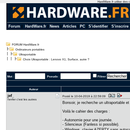
HardWare.fr utilise des c
Forum
|
HardWare.fr
|
News
|
Articles
|
PC
|
S'identifier
|
S'inscrire
FORUM HardWare.fr
Ordinateurs portables
Ultraportable
Choix Ultraportable : Lenovo X1, Surface, autre ?
Mot :
Pseudo :
Filtrer
Auteur
jef_
Posté le 10-04-2019 à 22:59:09
l'enfer c'est les autres
Bonsoir, je recherche un ultraportable e
Voilà le cahier des charges :
- Autonomie pour une journée.
- Silencieux (Fanless si possible).
- Windows, clavier AZERTY sans autoco