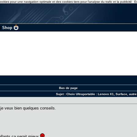
ookies pour une navigation optimale et des cookies tiers pour l'analyse du trafic et la publicité
E
|
Shop
Bas de page
Sujet :
Choix Ultraportable : Lenovo X1, Surface, autre
t je veux bien quelques conseils.
llants ça serait mieux