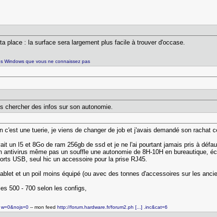
 ta place : la surface sera largement plus facile à trouver d'occase.
es Windows que vous ne connaissez pas
is chercher des infos sur son autonomie.
c'est une tuerie, je viens de changer de job et j'avais demandé son rachat ce
vait un I5 et 8Go de ram 256gb de ssd et je ne l'ai pourtant jamais pris à dé
can antivirus même pas un souffle une autonomie de 8H-10H en bureautique, écr
rts USB, seul hic un accessoire pour la prise RJ45.
ablet et un poil moins équipé (ou avec des tonnes d'accessoires sur les anci
les 500 - 700 selon les configs,
.] w=0&nojs=0
-- mon feed
http://forum.hardware.fr/forum2.ph [...] .inc&cat=6