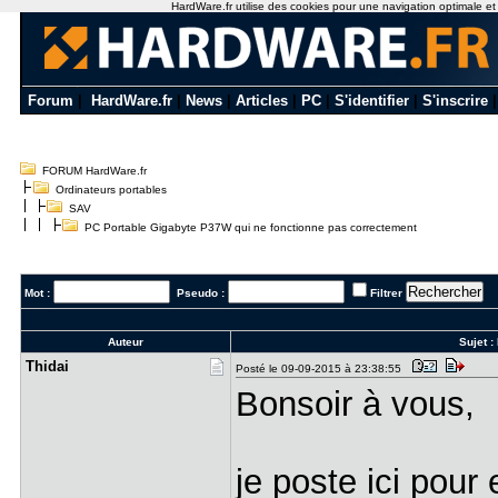
HardWare.fr utilise des cookies pour une navigation optimale et de
Forum
|
HardWare.fr
|
News
|
Articles
|
PC
|
S'identifier
|
S'inscrire
FORUM HardWare.fr
Ordinateurs portables
SAV
PC Portable Gigabyte P37W qui ne fonctionne pas correctement
Mot :
Pseudo :
Filtrer
Auteur
Sujet :
Thidai
Posté le 09-09-2015 à 23:38:55
Bonsoir à vous,
je poste ici pour