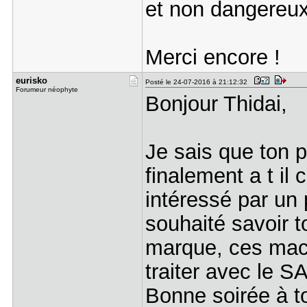
et non dangereux 
Merci encore !
eurisko
Posté le 24-07-2016 à 21:12:32
Forumeur néophyte
Bonjour Thidai,
Je sais que ton 
finalement a t il
intéressé par un 
souhaité savoir t
marque, ces mach
traiter avec le S
Bonne soirée à to