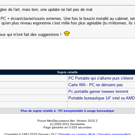
gles de l'art, mais bon, une update ne fait pas de mal.
ni PC + écran/clavier/souris externes. Une fois le bouzin installé au cabinet, 
s qu'en plus niveau ergonomie c'est mille fois plus agréable (tu m'étonnes, i
eux qui m'ont fait des suggestions !
Sujets relatifs
PC Portable qui s'allume puis s'éteint
Carte Wifi - PC ne démarre pas
Pc portable gamer treeees lennnnt
Portable bureautique 14" intel ou AMD
Plus de sujets relatifs à : PC transportable à usage bureautique
Forum MesDiscussions.Net
, Version 2010.2
(c) 2000-2011 Doctissimo
Page générée en 0.035 secondes
Copyright © 1997-2025 Groupe
LDLC
(
Signaler un contenu illicite / Données personnelles
)