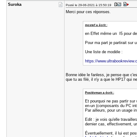
Suroka
Posté le 29-06-2021 à 15:50:19
Merci pour ces réponses.
mcstef a écrit :
en Effet même un I5 pour de l
Pour ma part je partirait sur
Une liste de modèle :
https://www.ultrabookreview.c
Bonne idée le fanless, je pense que c'es
que tu as filé, il n'y a que le HP17 qui n
Positivman a écrit :
Et pourquoi ne pas partir sur
en-un (composants du PC inté
Par ailleurs, pour un usage i
Edit : je vois qu'elle travail
dernier cas, effectivement, u
Éventuellement, il lui est po