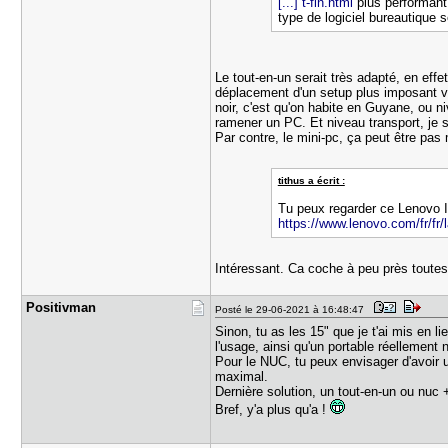
[...] t-fin.html
plus performant,
type de logiciel bureautique 
Le tout-en-un serait très adapté, en eff
déplacement d'un setup plus imposant vau
noir, c'est qu'on habite en Guyane, ou n
ramener un PC. Et niveau transport, je 
Par contre, le mini-pc, ça peut être pas 
tithus a écrit :
Tu peux regarder ce Lenovo I
https://www.lenovo.com/fr/fr
Intéressant. Ca coche à peu près toutes 
Positivman
Posté le 29-06-2021 à 16:48:47
Sinon, tu as les 15" que je t'ai mis en l
l'usage, ainsi qu'un portable réellement
Pour le NUC, tu peux envisager d'avoir un
maximal.
Dernière solution, un tout-en-un ou nuc +
Bref, y'a plus qu'a !