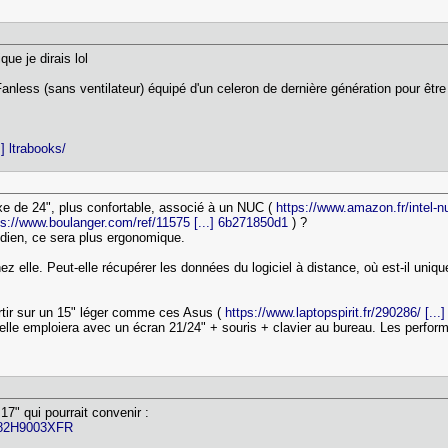
ue je dirais lol
Fanless (sans ventilateur) équipé d'un celeron de dernière génération pour être
] ltrabooks/
ixe de 24", plus confortable, associé à un NUC (
https://www.amazon.fr/intel-n
ps://www.boulanger.com/ref/11575 [...] 6b271850d1
) ?
tidien, ce sera plus ergonomique.
s chez elle. Peut-elle récupérer les données du logiciel à distance, où est-il u
artir sur un 15" léger comme ces Asus (
https://www.laptopspirit.fr/290286/ [...]
u'elle emploiera avec un écran 21/24" + souris + clavier au bureau. Les perfor
7" qui pourrait convenir :
.] 82H9003XFR