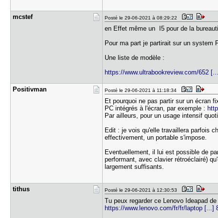
mcstef
Posté le 29-06-2021 à 08:29:22
en Effet même un I5 pour de la bureautiq
Pour ma part je partirait sur un system 
Une liste de modèle :
https://www.ultrabookreview.com/652 [...
Positivman
Posté le 29-06-2021 à 11:18:34
Et pourquoi ne pas partir sur un écran f
PC intégrés à l'écran, par exemple :
htt
Par ailleurs, pour un usage intensif quo
Edit : je vois qu'elle travaillera parfoi
effectivement, un portable s'impose.
Eventuellement, il lui est possible de p
performant, avec clavier rétroéclairé) q
largement suffisants.
tithus
Posté le 29-06-2021 à 12:30:53
Tu peux regarder ce Lenovo Ideapad de 1
https://www.lenovo.com/fr/fr/laptop [..