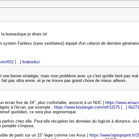
a bureautique je dirais lol
 un system Fanless (sans ventilateur) équipé d'un celeron de dernière génératio
om/652 [...] ltrabooks/
t une bonne stratégie, mais mon problème avec ça c'est qu'elle tient pas mal à
e fait pas ultra envie, et je ne trouve pas grand chose de mieux ailleurs.
 un écran fixe de 24", plus confortable, associé à un NUC (
https://www.amazon
grés à l'écran, par exemple :
https://www.boulanger.com/ref/11575 [...] 6b2
ntensif quotidien, ce sera plus ergonomique.
lera parfois chez elle. Peut-elle récupérer les données du logiciel à distance, 
n portable s'impose.
ssible de partir sur un 15" léger comme ces Asus (
https://www.laptopspirit.fr/2