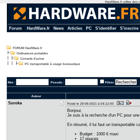
HardWare.fr utilise des c
Forum
|
HardWare.fr
|
News
|
Articles
|
PC
|
S'identifier
|
S'inscrire
FORUM HardWare.fr
Ordinateurs portables
Conseils d'achat
PC transportable à usage bureautique
Mot :
Pseudo :
Filtrer
Auteur
Suroka
Posté le 29-06-2021 à 04:12:00
Bonjour,
Je suis à la recherche d'un PC pour une
En résumé, il lui faut un transportable c
Budget : 1000 € maxi
17 pouces