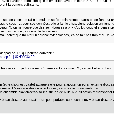
 avec clavier rétroéclairé) qu'elle emploiera avec un écran 21/24" + souris +
seront largement suffisants.
et : ses sessions de taf à la maison se font relativement rares ou se font sur
t le coup. Et pour ses données, elle a fait le choix d'une solution en ligne, 
iveau PC on ne trouve que des semi-bouses à prix d'or. Du coup elle pense prof
sais pas ce que ça donne, le tout-en-un.
mal, parce que trouver un écran/clavier d'occas, ça se fait pas trop mal. Je vai
deapad de 17" qui pourrait convenir :
/laptop [...] 82H9003XFR
les cases. Si je trouve rien d'intéressant côté mini PC, ça peut être un bon c
ien (et le choix est vaste) auxquels elle pourra ajouter un écran externe d'occa
 nomade. L'avantage des deux solutions, sans les inconvénients. ;-)
 ensemble clavier/écran/souris sur les deux lieux d'utilisation et transporter l'
 écran d'occaz au travail et un petit portable ou second nuc + écran d'occaz à 