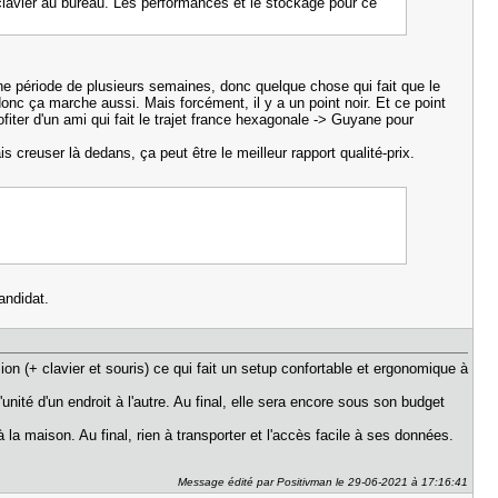
 clavier au bureau. Les performances et le stockage pour ce
 une période de plusieurs semaines, donc quelque chose qui fait que le
donc ça marche aussi. Mais forcément, il y a un point noir. Et ce point
iter d'un ami qui fait le trajet france hexagonale -> Guyane pour
s creuser là dedans, ça peut être le meilleur rapport qualité-prix.
andidat.
sion (+ clavier et souris) ce qui fait un setup confortable et ergonomique à
unité d'un endroit à l'autre. Au final, elle sera encore sous son budget
la maison. Au final, rien à transporter et l'accès facile à ses données.
Message édité par Positivman le 29-06-2021 à 17:16:41