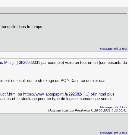
 tranquille dans le temps.
Message cité 1 fois
uc-Min [...] 3829938031
par exemple) voire un tout-en-un (composants du
niquement en local, sur le stockage du PC ? Dans ce dernier cas,
 uctif.html
ou
https://www.laptopspirit.fr/292682/ [...] t-fin.html
plus
mances et le stockage pour ce type de logiciel bureautique seront
Message cité 1 fois
Message édité par Positivman le 29-06-2021 à 12:06:41
Message cité 1 fois