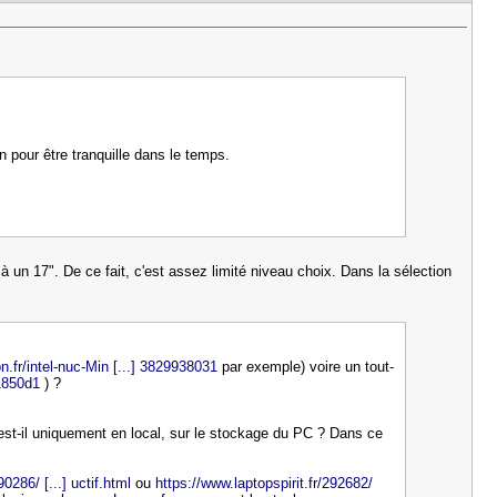
n pour être tranquille dans le temps.
 un 17". De ce fait, c'est assez limité niveau choix. Dans la sélection
.fr/intel-nuc-Min [...] 3829938031
par exemple) voire un tout-
71850d1
) ?
où est-il uniquement en local, sur le stockage du PC ? Dans ce
90286/ [...] uctif.html
ou
https://www.laptopspirit.fr/292682/