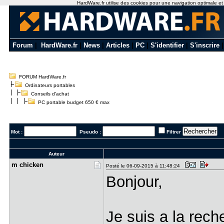
HardWare.fr utilise des cookies pour une navigation optimale et de
Forum
|
HardWare.fr
|
News
|
Articles
|
PC
|
S'identifier
|
S'inscrire
FORUM HardWare.fr
Ordinateurs portables
Conseils d'achat
PC portable budget 650 € max
Mot :
Pseudo :
Filtrer
Auteur
m chicken
Posté le 06-09-2015 à 11:48:24
Bonjour,
Je suis a la rech