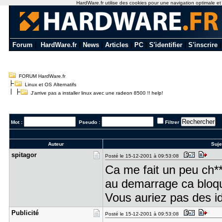
HardWare.fr utilise des cookies pour une navigation optimale et de
Forum
|
HardWare.fr
|
News
|
Articles
|
PC
|
S'identifier
|
S'inscrire
FORUM HardWare.fr
Linux et OS Alternatifs
J'arrive pas a installer linux avec une radeon 8500 !! help!
Mot :
Pseudo :
Filtrer
Auteur
Suje
spitagor
Posté le 15-12-2001 à 09:53:08
Ca me fait un peu ch
au demarrage ca bloq
Vous auriez pas des i
Publicité
Posté le 15-12-2001 à 09:53:08