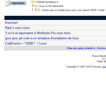
FORUM HardWare.fr
Linux et OS Alternatifs
J'arrive pas a installer linux avec une radeon 8500 !! help!
linux/ram
Raid 1 sous Linux
Y-a-t-il un équivalent à WinRoute Pro sous linux
gros gros pb suite à un tentative d'installation de linux
ColdFusion + "ODBC" + Linux
Plus de sujets relatifs à : J'arriv
Forum MesDi
(c)
Page gé
Copyright © 1997-2025 Groupe
LD