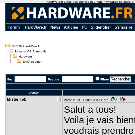
HardWare.fr utilise des cookies pour une navigation optimale et de
Forum
|
HardWare.fr
|
News
|
Articles
|
PC
|
S'identifier
|
S'inscrire
FORUM HardWare.fr
Linux et OS Alternatifs
Hardware
SATA et Linux
Mot :
Pseudo :
Filtrer
Auteur
Mister Fab
Posté le 19-01-2006 à 23:11:06
Salut a tous!
Voila je vais bie
voudrais prendre