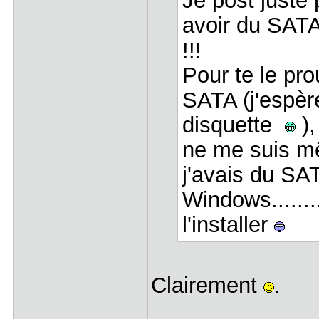
Je post juste 
avoir du SAT
!!!
Pour te le pro
SATA (j'espèr
disquette
),
ne me suis m
j'avais du SA
Windows.......
l'installer
Clairement
.