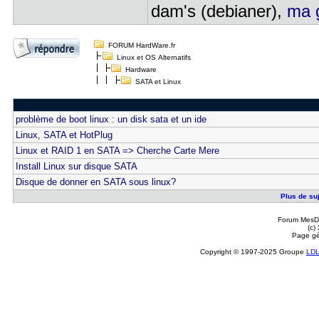
dam's (debianer),
ma g
FORUM HardWare.fr
Linux et OS Alternatifs
Hardware
SATA et Linux
problème de boot linux : un disk sata et un ide
Linux, SATA et HotPlug
Linux et RAID 1 en SATA => Cherche Carte Mere
Install Linux sur disque SATA
Disque de donner en SATA sous linux?
Plus de suj
Forum MesDi
(c)
Page gé
Copyright © 1997-2025 Groupe
LD