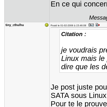
En ce qui concern
Messag
tiny_cthul​hu
Posté le 01-02-2006 à 15:46:08
Citation :
je voudrais p
Linux mais le
dire que les 
Je post juste pou
SATA sous Linux
Pour te le prouve