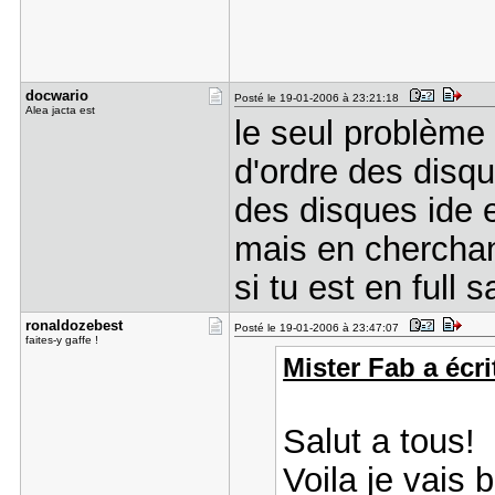
docwario
Posté le 19-01-2006 à 23:21:18
Alea jacta est
le seul problème
d'ordre des disqu
des disques ide e
mais en cherchan
si tu est en full 
ronaldozeb​est
Posté le 19-01-2006 à 23:47:07
faites-y gaffe !
Mister Fab a écrit
Salut a tous!
Voila je vais 