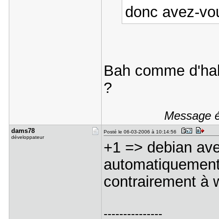
donc avez-vo
Bah comme d'hab 
?
Message éd
dams78
Posté le 06-03-2006 à 10:14:56
développateur
+1 => debian ave
automatiquement l
contrairement à 
---------------