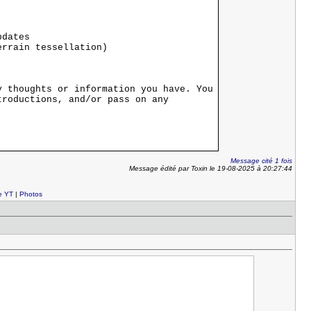
pdates
rrain tessellation)
y thoughts or information you have. You
troductions, and/or pass on any
Message cité 1 fois
Message édité par Toxin le 19-08-2025 à 20:27:44
e YT
|
Photos