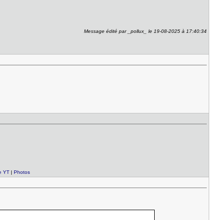
Message édité par _pollux_ le 19-08-2025 à 17:40:34
e YT
|
Photos