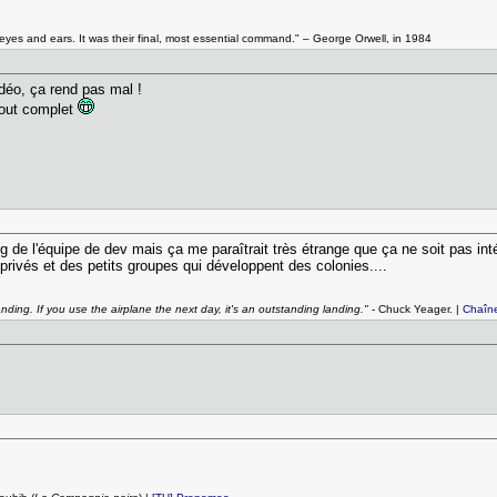
r eyes and ears. It was their final, most essential command." – George Orwell, in 1984
déo, ça rend pas mal !
fout complet
de l'équipe de dev mais ça me paraîtrait très étrange que ça ne soit pas in
 privés et des petits groupes qui développent des colonies....
anding. If you use the airplane the next day, it's an outstanding landing."
- Chuck Yeager. |
Chaîn