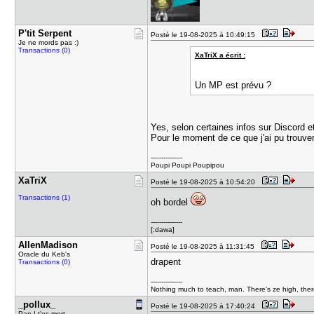
P'tit Serp​ent
Posté le 19-08-2025 à 10:49:15
Je ne mords pas :)
Transactions (0)
XaTriX a écrit :
Un MP est prévu ?
Yes, selon certaines infos sur Discord e
Pour le moment de ce que j'ai pu trouve
---------------
Poupi Poupi Poupipou
XaTriX
Posté le 19-08-2025 à 10:54:20
Transactions (1)
oh bordel
---------------
[:dawa]
AllenMadis​on
Posté le 19-08-2025 à 11:31:45
Oracle du Keb's
drapent
Transactions (0)
---------------
Nothing much to teach, man. There's ze high, there'
_pollux_
Posté le 19-08-2025 à 17:40:24
Pan ! t'es mort