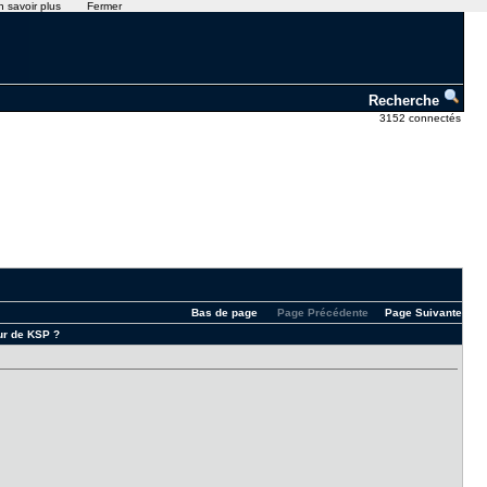
n savoir plus
Fermer
Recherche
3152 connectés
Bas de page
Page Précédente
Page Suivante
ur de KSP ?