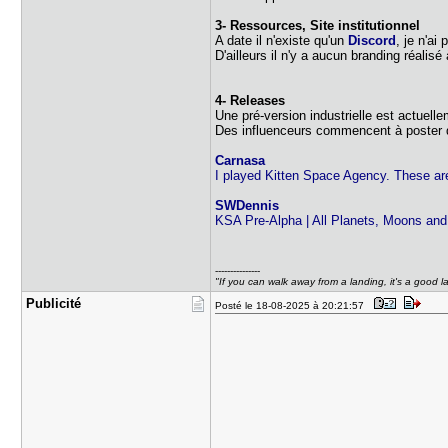
3- Ressources, Site institutionnel
A date il n'existe qu'un
Discord
, je n'ai
D'ailleurs il n'y a aucun branding réalis
4- Releases
Une pré-version industrielle est actuell
Des influenceurs commencent à poster
Carnasa
I played Kitten Space Agency. These ar
SWDennis
KSA Pre-Alpha | All Planets, Moons and
---------------
"If you can walk away from a landing, it's a good l
Publicité
Posté le 18-08-2025 à 20:21:57