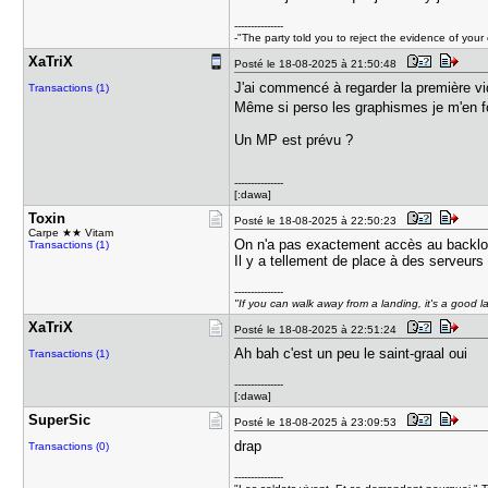
---------------
-"The party told you to reject the evidence of you
XaTriX
Posté le 18-08-2025 à 21:50:48
J'ai commencé à regarder la première vi
Transactions (1)
Même si perso les graphismes je m'en 
Un MP est prévu ?
---------------
[:dawa]
Toxin
Posté le 18-08-2025 à 22:50:23
Carpe ★★ Vitam
On n'a pas exactement accès au backlog 
Transactions (1)
Il y a tellement de place à des serveurs
---------------
"If you can walk away from a landing, it's a good l
XaTriX
Posté le 18-08-2025 à 22:51:24
Ah bah c'est un peu le saint-graal oui
Transactions (1)
---------------
[:dawa]
SuperSic
Posté le 18-08-2025 à 23:09:53
drap
Transactions (0)
---------------