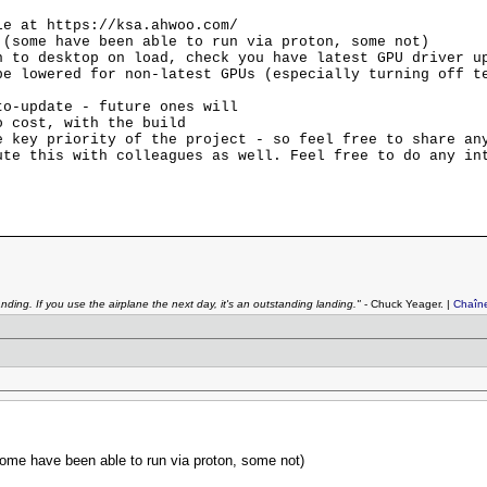
le at https://ksa.ahwoo.com/
some have been able to run via proton, some not)
to desktop on load, check you have latest GPU driver u
 lowered for non-latest GPUs (especially turning off te
-update - future ones will
 cost, with the build
e key priority of the project - so feel free to share an
ute this with colleagues as well. Feel free to do any in
anding. If you use the airplane the next day, it's an outstanding landing."
- Chuck Yeager. |
Chaîn
ome have been able to run via proton, some not)