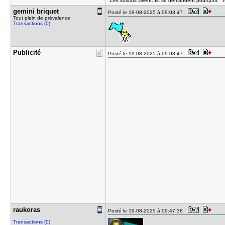
"Les soldats vivent. Et se demandent pourquoi." T
gemini bri​quet
Posté le 19-08-2025 à 09:03:47
Tout plein de prévalence
Transactions (0)
Publicité
Posté le 19-08-2025 à 09:03:47
raukoras
Posté le 19-08-2025 à 09:47:38
Transactions (0)