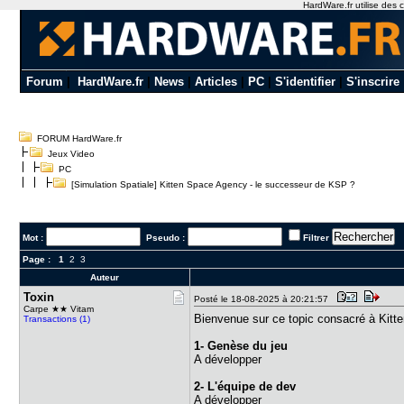
HardWare.fr utilise des c
Forum
|
HardWare.fr
|
News
|
Articles
|
PC
|
S'identifier
|
S'inscrire
FORUM HardWare.fr
Jeux Video
PC
[Simulation Spatiale] Kitten Space Agency - le successeur de KSP ?
Mot :
Pseudo :
Filtrer
Page :
1
2
3
Auteur
Toxin
Posté le 18-08-2025 à 20:21:57
Carpe ★★ Vitam
Bienvenue sur ce topic consacré à Kitt
Transactions (1)
1- Genèse du jeu
A développer
2- L'équipe de dev
A développer