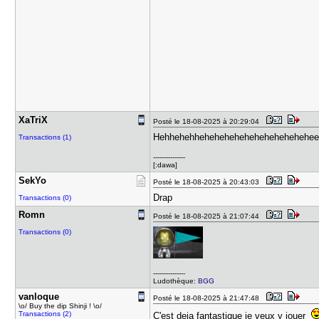
XaTriX
Posté le 18-08-2025 à 20:29:04
Hehhehehhehehehehehehehehehehehe
Transactions (1)
---------------
[:dawa]
SekYo
Posté le 18-08-2025 à 20:43:03
Drap
Transactions (0)
Romn
Posté le 18-08-2025 à 21:07:44
Transactions (0)
---------------
Ludothèque:
BGG
vanloque
Posté le 18-08-2025 à 21:47:48
\o/ Buy the dip Shinji ! \o/
Transactions (2)
C'est deja fantastique je veux y jouer