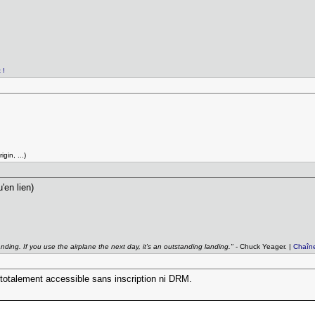
 !
gin, ...)
'en lien)
anding. If you use the airplane the next day, it's an outstanding landing."
- Chuck Yeager. |
Chaîn
totalement accessible sans inscription ni DRM.