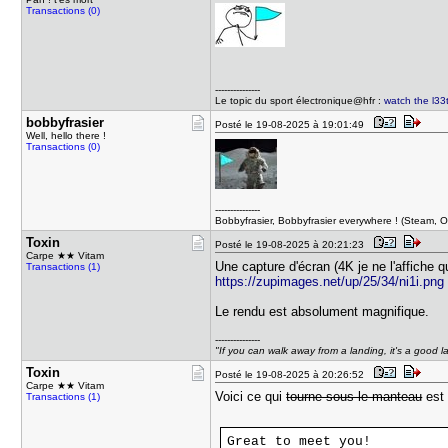
Transactions (0)
---------------
Le topic du sport électronique@hfr :
watch the l33t
bobbyfrasi​er
Posté le 19-08-2025 à 19:01:49
Well, hello there !
Transactions (0)
---------------
Bobbyfrasier, Bobbyfrasier everywhere ! (Steam, Ori
Toxin
Posté le 19-08-2025 à 20:21:23
Carpe ★★ Vitam
Une capture d'écran (4K je ne l'affiche qu
Transactions (1)
https://zupimages.net/up/25/34/ni1i.png
Le rendu est absolument magnifique.
---------------
"If you can walk away from a landing, it's a good l
Toxin
Posté le 19-08-2025 à 20:26:52
Carpe ★★ Vitam
Voici ce qui
tourne sous le manteau
est 
Transactions (1)
Great to meet you!