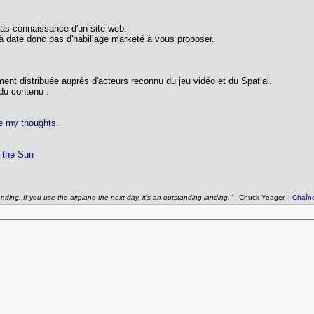
 pas connaissance d'un site web.
é à date donc pas d'habillage marketé à vous proposer.
ement distribuée auprès d'acteurs reconnu du jeu vidéo et du Spatial.
 du contenu :
e my thoughts.
 the Sun
anding. If you use the airplane the next day, it's an outstanding landing."
- Chuck Yeager. |
Chaîn