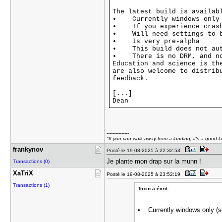
The latest build is availab
• Currently windows only (
• If you experience crash 
• Will need settings to be
• Is very pre-alpha
• This build does not auto
• There is no DRM, and no
Education and science is th
are also welcome to distrib
feedback.
[...]
Dean
---------------
"If you can walk away from a landing, it's a good l
frankynov
Posté le 19-08-2025 à 22:32:53
Je plante mon drap sur la munn !
Transactions (0)
XaTriX
Posté le 19-08-2025 à 23:52:19
Transactions (1)
Toxin a écrit :
• Currently windows only (s