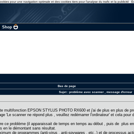
ookies pour une navigation optimale et des cookies tiers pour l'analyse du trafic et la publicité
E
|
Shop
Bas de page
Sujet :
problème avec scanner , message d'erreur
te multifonction EPSON STYLUS PHOTO RX600 et j'ai de plus en plus de prob
age 'Le scanner ne répond plus , veuillez redémarrer l'ordinateur' et cela pour
re ce problème (il apparaissait de temps en temps au début , puis de plus e
s en le démontant sans résultat.
ximum de programmes (anti-virus , anti-spywares , etc..) et de processus acti