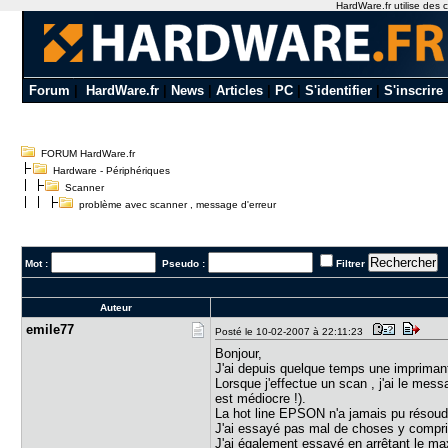
HardWare.fr utilise des c
Forum
|
HardWare.fr
|
News
|
Articles
|
PC
|
S'identifier
|
S'inscrire
FORUM HardWare.fr
Hardware - Périphériques
Scanner
problème avec scanner , message d'erreur
Mot :
Pseudo :
Filtrer
Auteur
emile77
Posté le 10-02-2007 à 22:11:23
Bonjour,
J'ai depuis quelque temps une impriman
Lorsque j'effectue un scan , j'ai le mess
est médiocre !).
La hot line EPSON n'a jamais pu résoud
J'ai essayé pas mal de choses y compri
J'ai également essayé en arrêtant le ma