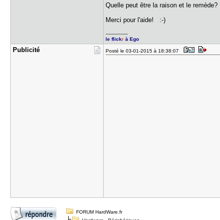
Quelle peut être la raison et le remède?
Merci pour l'aide! :-)
---------------
le flick
r
à Ego
Publicité
Posté le 03-01-2015 à 18:38:07
FORUM HardWare.fr