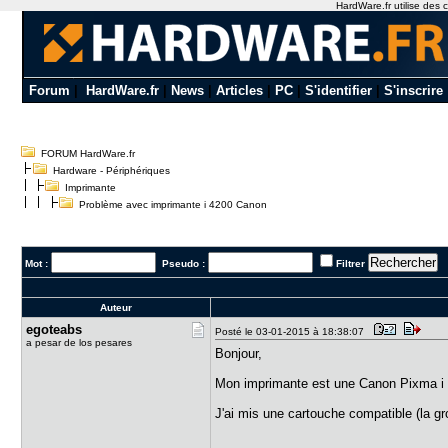
HardWare.fr utilise des c
Forum
|
HardWare.fr
|
News
|
Articles
|
PC
|
S'identifier
|
S'inscrire
FORUM HardWare.fr
Hardware - Périphériques
Imprimante
Problème avec imprimante i 4200 Canon
Mot :
Pseudo :
Filtrer
Auteur
egoteabs
Posté le 03-01-2015 à 18:38:07
a pesar de los pesares
Bonjour,
Mon imprimante est une Canon Pixma i
J'ai mis une cartouche compatible (la g