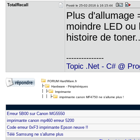
TotalRecal​l
Posté le 25-02-2016 à 16:15:44
Plus d'allumage =
moindre LED ou b
histoire de toner..
---------------
Topic .Net - C# @ Pro
FORUM HardWare.fr
Hardware - Périphériques
Imprimante
imprimante canon MF4750 ne s'allume plus !
Erreur 5B00 sur Canon MG5550
imprimante canon mp460 erreur 5200
Code erreur 0xF3 imprimante Epson neuve !!
Télé Samsung ne s'allume plus