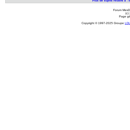
Plus de sujets relatifs à 
Forum MesDi
(c)
Page gé
Copyright © 1997-2025 Groupe
LD