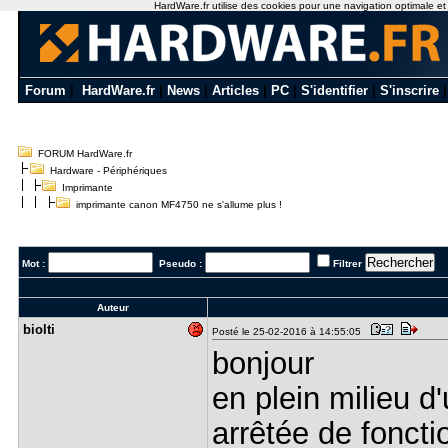
HardWare.fr utilise des cookies pour une navigation optimale et de
Forum
|
HardWare.fr
|
News
|
Articles
|
PC
|
S'identifier
|
S'inscrire
FORUM HardWare.fr
Hardware - Périphériques
Imprimante
imprimante canon MF4750 ne s'allume plus !
Mot :
Pseudo :
Filtrer
Auteur
biolti
Posté le 25-02-2016 à 14:55:05
bonjour
en plein milieu 
arrêtée de fonct