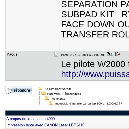
SEPARATION P
SUBPAD KIT R
FACE DOWN OU
TRANSFER RO
Pacus
Posté le 26-10-2004 à 21:09:58
Le pilote W2000 
http://www.puissa
FORUM HardWare.fr
Hardware - Périphériques
Imprimante
impossible d'installer canon lbp 800 en LOCAL???
A propos de la canon ip 4000
Impression lente avec CANON Laser LBP2410