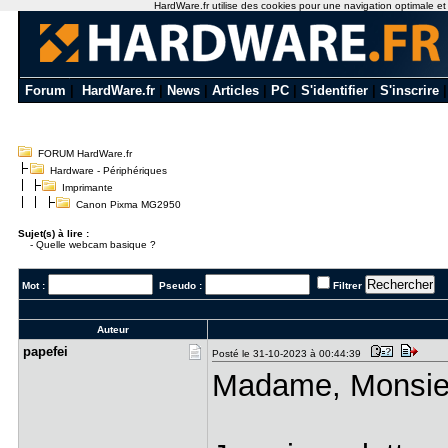
HardWare.fr utilise des cookies pour une navigation optimale et de
Forum
|
HardWare.fr
|
News
|
Articles
|
PC
|
S'identifier
|
S'inscrire
FORUM HardWare.fr
Hardware - Périphériques
Imprimante
Canon Pixma MG2950
Sujet(s) à lire :
-
Quelle webcam basique ?
Mot :
Pseudo :
Filtrer
Auteur
papefei
Posté le 31-10-2023 à 00:44:39
Madame, Monsieu