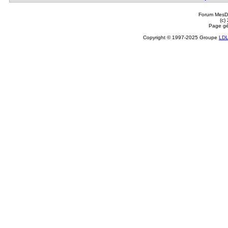
Forum MesDi
(c)
Page gé
Copyright © 1997-2025 Groupe
LD