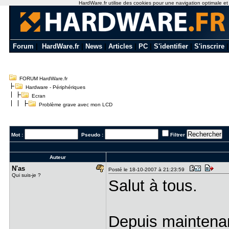
HardWare.fr utilise des cookies pour une navigation optimale et de
Forum
|
HardWare.fr
|
News
|
Articles
|
PC
|
S'identifier
|
S'inscrire
FORUM HardWare.fr
Hardware - Périphériques
Ecran
Problème grave avec mon LCD
Mot :
Pseudo :
Filtrer
Auteur
N'as
Posté le 18-10-2007 à 21:23:59
Qui suis-je ?
Salut à tous.
Depuis maintena