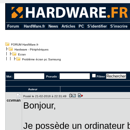
Forum
|
HardWare.fr
|
News
|
Articles
|
PC
|
S'identifier
|
S'inscrire
FORUM HardWare.fr
Hardware - Périphériques
Ecran
Problème écran pc Samsung
Mot :
Pseudo :
Filtrer
Auteur
Posté le 21-02-2016 à 22:31:49
ccvman
Bonjour,
Je possède un ordinateur b