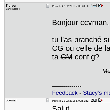
Tigrou
Posté le 22-02-2016 à 08:23:50
Sans accroc
Bonjour ccvman,
tu l'as branché s
CG ou celle de 
ta
CM
config?
Me
---------------
Feedback
-
Stacy's 
ccvman
Posté le 22-02-2016 à 09:51:52
Salut,