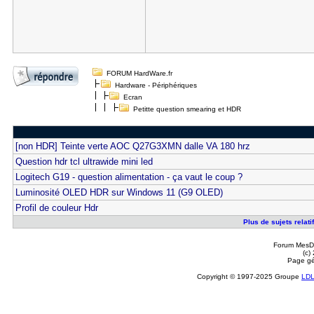
FORUM HardWare.fr
Hardware - Périphériques
Ecran
Petitte question smearing et HDR
[non HDR] Teinte verte AOC Q27G3XMN dalle VA 180 hrz
Question hdr tcl ultrawide mini led
Logitech G19 - question alimentation - ça vaut le coup ?
Luminosité OLED HDR sur Windows 11 (G9 OLED)
Profil de couleur Hdr
Plus de sujets relati
Forum MesDi
(c)
Page gé
Copyright © 1997-2025 Groupe
LD