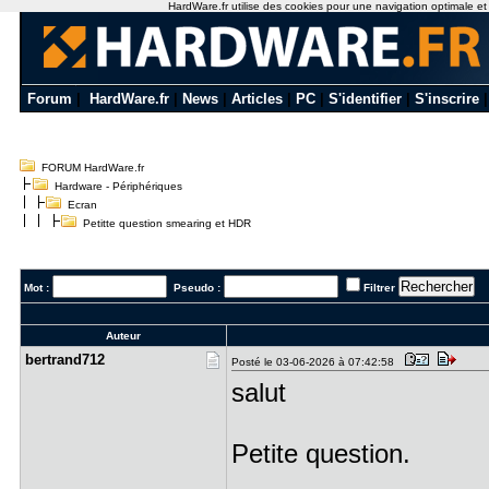
HardWare.fr utilise des cookies pour une navigation optimale et de
Forum
|
HardWare.fr
|
News
|
Articles
|
PC
|
S'identifier
|
S'inscrire
FORUM HardWare.fr
Hardware - Périphériques
Ecran
Petitte question smearing et HDR
Mot :
Pseudo :
Filtrer
Auteur
bertrand71​2
Posté le 03-06-2026 à 07:42:58
salut
Petite question.