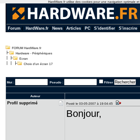
HardWare.fr utilise des cookies pour une navigation optimale et de
Forum
|
HardWare.fr
|
News
|
Articles
|
PC
|
S'identifier
|
S'inscrire
FORUM HardWare.fr
Hardware - Périphériques
Ecran
Choix d'un écran 17
Mot :
Pseudo :
Filtrer
Auteur
Profil sup​primé
Posté le 03-05-2007 à 19:04:45
Bonjour,