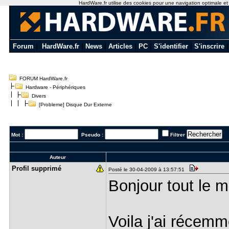
HardWare.fr utilise des cookies pour une navigation optimale et de
Forum
|
HardWare.fr
|
News
|
Articles
|
PC
|
S'identifier
|
S'inscrire
FORUM HardWare.fr
Hardware - Périphériques
Divers
[Probleme] Disque Dur Externe
Mot :
Pseudo :
Filtrer
Auteur
Profil sup​primé
Posté le 30-04-2009 à 13:57:51
Bonjour tout le 
Voila j'ai récem