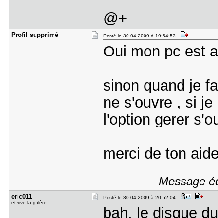
@+
Profil sup​primé
Posté le 30-04-2009 à 19:54:53
Oui mon pc est a 
sinon quand je fai
ne s'ouvre , si j
l'option gerer s'o
merci de ton aide
Message édi
eric011
Posté le 30-04-2009 à 20:52:04
et vive la galère
bah, le disque du