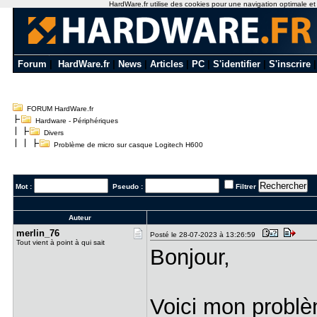
HardWare.fr utilise des cookies pour une navigation optimale et de
Forum
|
HardWare.fr
|
News
|
Articles
|
PC
|
S'identifier
|
S'inscrire
FORUM HardWare.fr
Hardware - Périphériques
Divers
Problème de micro sur casque Logitech H600
Mot :
Pseudo :
Filtrer
Auteur
merlin_76
Posté le 28-07-2023 à 13:26:59
Tout vient à point à qui sait
Bonjour,
Voici mon probl