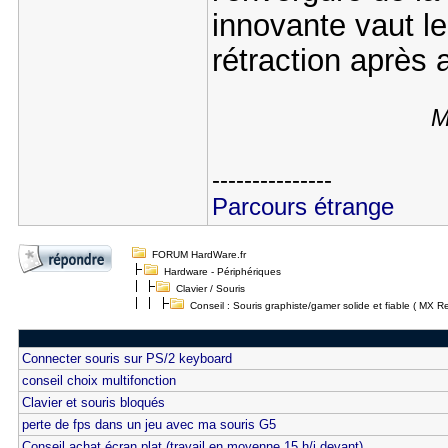
innovante vaut le 
rétraction après 
M
---------------
Parcours étrange
FORUM HardWare.fr
Hardware - Périphériques
Clavier / Souris
Conseil : Souris graphiste/gamer solide et fiable ( MX Re
Connecter souris sur PS/2 keyboard
conseil choix multifonction
Clavier et souris bloqués
perte de fps dans un jeu avec ma souris G5
Conseil achat écran plat (travail en moyenne 15 h/j devant)