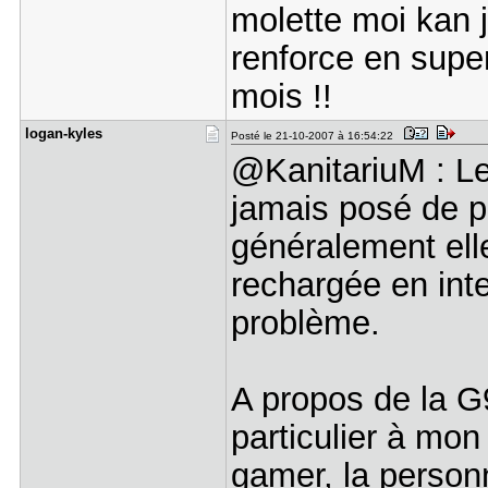
molette moi kan j
renforce en super
mois !!
logan-kyle​s
Posté le 21-10-2007 à 16:54:22
@KanitariuM : Les
jamais posé de p
généralement elle
rechargée en int
problème.
A propos de la G
particulier à mon
gamer, la personn