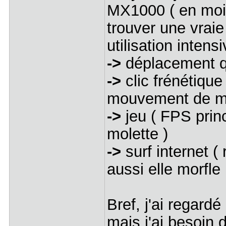
MX1000 ( en moin
trouver une vraie
utilisation intens
->
déplacement q
->
clic frénétique 
mouvement de ma
->
jeu ( FPS prin
molette )
->
surf internet (
aussi elle morfle
Bref, j'ai regard
mais j'ai besoin 