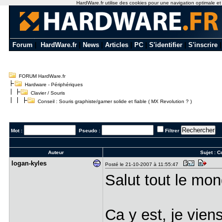
HardWare.fr utilise des cookies pour une navigation optimale et de
Forum
|
HardWare.fr
|
News
|
Articles
|
PC
|
S'identifier
|
S'inscrire
FORUM HardWare.fr
Hardware - Périphériques
Clavier / Souris
Conseil : Souris graphiste/gamer solide et fiable ( MX Revolution ? )
Mot :
Pseudo :
Filtrer
Auteur
Sujet :
Co
logan-kyle​s
Posté le 21-10-2007 à 11:55:47
Salut tout le mo
Ca y est, je vien