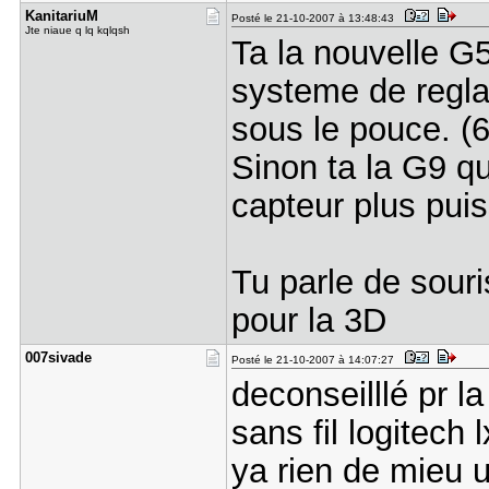
KanitariuM
Posté le 21-10-2007 à 13:48:43
Jte niaue q lq kqlqsh
Ta la nouvelle G
systeme de regla
sous le pouce. (
Sinon ta la G9 q
capteur plus pui
Tu parle de souri
pour la 3D
007sivade
Posté le 21-10-2007 à 14:07:27
deconseilllé pr la
sans fil logitech 
ya rien de mieu u