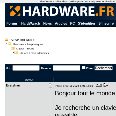
HardWare.fr utilise des cookies pour une navigation optimale et de
Forum
|
HardWare.fr
|
News
|
Articles
|
PC
|
S'identifier
|
S'inscrire
FORUM HardWare.fr
Hardware - Périphériques
Clavier / Souris
Clavier 1 main silencieux
Mot :
Pseudo :
Filtrer
Auteur
Breizhan
Posté le 01-11-2024 à 01:15:01
Bonjour tout le monde
Je recherche un clavie
possible.