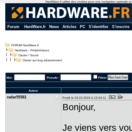
HardWare.fr utilise des cookies pour une navigation optimale et de
Forum
|
HardWare.fr
|
News
|
Articles
|
PC
|
S'identifier
|
S'inscrire
FORUM HardWare.fr
Hardware - Périphériques
Clavier / Souris
Clavier qui bug aléatoirement
Mot :
Pseudo :
Filtrer
Auteur
radar55581
Posté le 24-10-2024 à 13:44:11
Bonjour,
Je viens vers vo