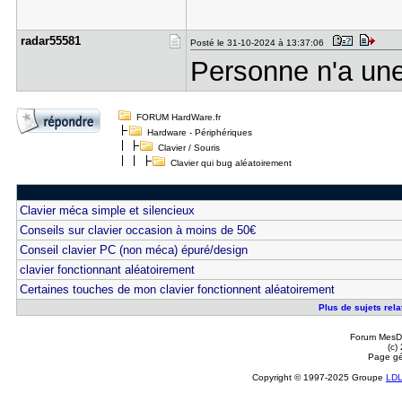
radar55581
Posté le 31-10-2024 à 13:37:06
Personne n'a un
FORUM HardWare.fr
Hardware - Périphériques
Clavier / Souris
Clavier qui bug aléatoirement
Clavier méca simple et silencieux
Conseils sur clavier occasion à moins de 50€
Conseil clavier PC (non méca) épuré/design
clavier fonctionnant aléatoirement
Certaines touches de mon clavier fonctionnent aléatoirement
Plus de sujets rela
Forum MesDi
(c)
Page gé
Copyright © 1997-2025 Groupe
LD