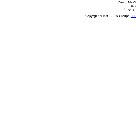
Forum MesDi
(c)
Page gé
Copyright © 1997-2025 Groupe
LD