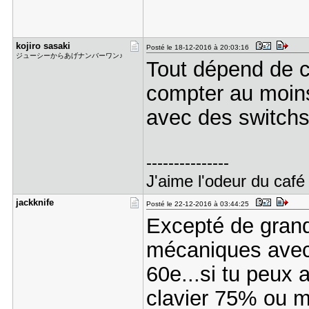
kojiro sas​aki
Posté le 18-12-2016 à 20:03:16
ジューシーからあげナンバーワン♪
Tout dépend de ce
compter au moins
avec des switchs
---------------
J'aime l'odeur du café 
jackknife
Posté le 22-12-2016 à 03:44:25
Excepté de grand
mécaniques avec
60e...si tu peux 
clavier 75% ou m