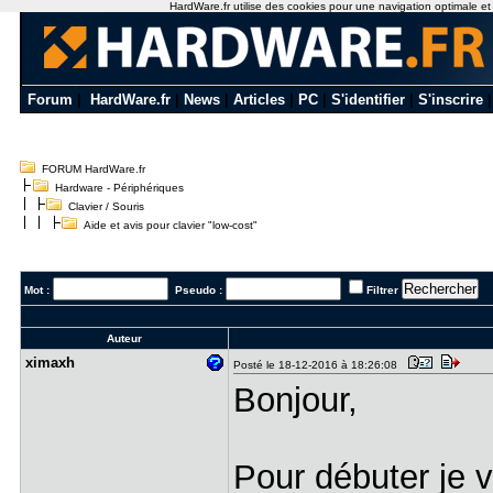
HardWare.fr utilise des cookies pour une navigation optimale et de
Forum
|
HardWare.fr
|
News
|
Articles
|
PC
|
S'identifier
|
S'inscrire
FORUM HardWare.fr
Hardware - Périphériques
Clavier / Souris
Aide et avis pour clavier "low-cost"
Mot :
Pseudo :
Filtrer
Auteur
ximaxh
Posté le 18-12-2016 à 18:26:08
Bonjour,
Pour débuter je v