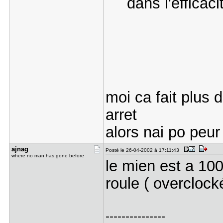
dans l'effic
moi ca fait plus 
arret
alors nai po peu
ajnag
Posté le 26-04-2002 à 17:11:43
where no man has gone before
le mien est a 10
roule ( overclock
---------------