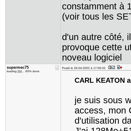
constamment à 10
(voir tous les SE
d'un autre côté, i
provoque cette ut
noveau logiciel
supermec75
Posté le 26-04-2002 à 17:06:02
loading |||||... 60% done
CARL KEATON a é
je suis sous w
access, mon 
d'utilisation 
J'ai 128Mo+5