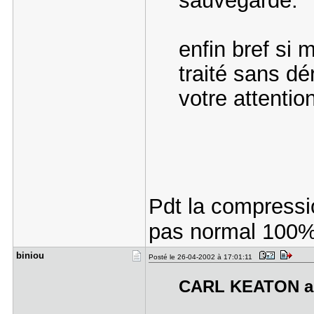
sauvegarde.
enfin bref si 
traité sans dé
votre attentio
Pdt la compressi
pas normal 100%
biniou
Posté le 26-04-2002 à 17:01:11
CARL KEATON a é