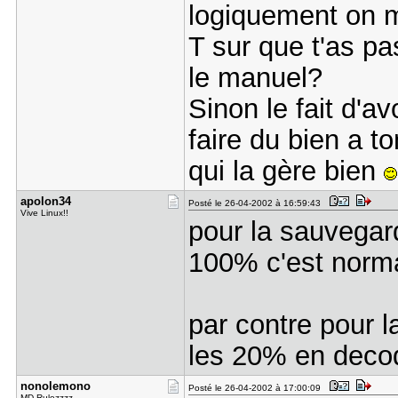
logiquement on m
T sur que t'as pas
le manuel?
Sinon le fait d'
faire du bien a 
qui la gère bien
apolon34
Posté le 26-04-2002 à 16:59:43
Vive Linux!!
pour la sauvegar
100% c'est norm
par contre pour l
les 20% en decod
nonolemono
Posté le 26-04-2002 à 17:00:09
MD Rulezzzz