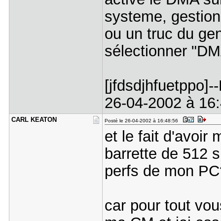
systeme, gestionn
ou un truc du gen
sélectionner "DM
[jfdsdjhfuetppo]
26-04-2002 à 16:4
CARL KEATO​N
Posté le 26-04-2002 à 16:48:56
et le fait d'avoir
barrette de 512 s
perfs de mon P
car pour tout vou