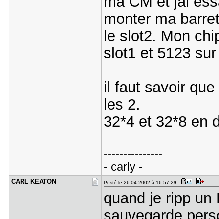
ma CM et jai essa
monter ma barrett
le slot2. Mon ch
slot1 et 5123 sur 
il faut savoir qu
les 2.
32*4 et 32*8 en d
---------------
- carly -
CARL KEATO​N
Posté le 26-04-2002 à 16:57:29
quand je ripp un
sauvegarde perso