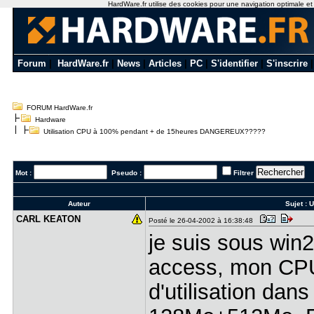
HardWare.fr utilise des cookies pour une navigation optimale et de
Forum
|
HardWare.fr
|
News
|
Articles
|
PC
|
S'identifier
|
S'inscrire
FORUM HardWare.fr
Hardware
Utilisation CPU à 100% pendant + de 15heures DANGEREUX?????
Mot :
Pseudo :
Filtrer
Auteur
Sujet :
U
CARL KEATO​N
Posté le 26-04-2002 à 16:38:48
je suis sous win2
access, mon CPU
d'utilisation dans