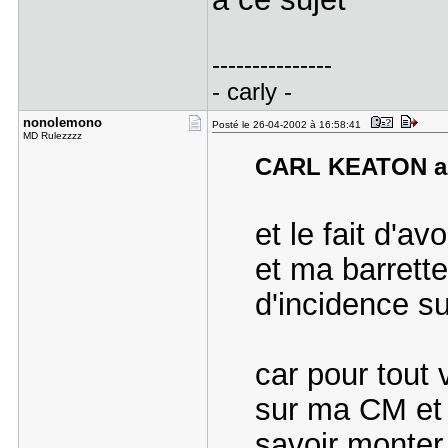
---------------
- carly -
nonolemono
Posté le 26-04-2002 à 16:58:41
MD Rulezzzz
CARL KEATON a é
et le fait d'av
et ma barrette
d'incidence s
car pour tout 
sur ma CM et 
savoir monter 