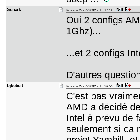
Sonark
Posté le 24-04-2002 à 15:17:19
Oui 2 configs AM
1Ghz)...
...et 2 configs I
D'autres questio
bjbebert
Posté le 24-04-2002 à 15:26:55
C'est pas vraimen
AMD a décidé de 
Intel à prévu de 
seulement si ca 
projet Yamhill, e