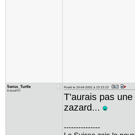
Swiss_Turt​le
Posté le 24-04-2002 à 15:15:23
A fond!!!!!
T'aurais pas une 
zazard...
---------------