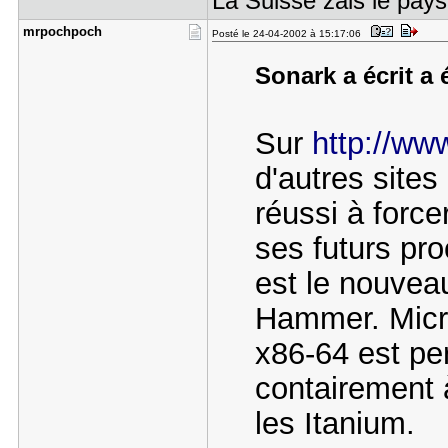
La Suisse zais le pays 
mrpochpoch
Posté le 24-04-2002 à 15:17:06
Sonark a écrit a 
Sur
http://ww
d'autres site
réussi à force
ses futurs pr
est le nouvea
Hammer. Micro
x86-64 est per
contairement 
les Itanium.