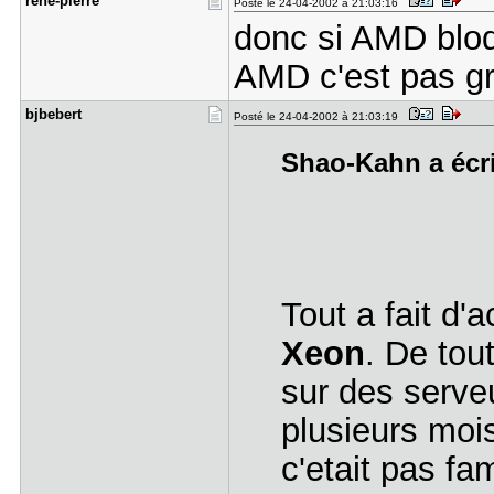
rene-pierr​e
Posté le 24-04-2002 à 21:03:16
donc si AMD bloq
AMD c'est pas g
bjbebert
Posté le 24-04-2002 à 21:03:19
Shao-Kahn a écri
Tout a fait d'
Xeon
. De tout
sur des serve
plusieurs moi
c'etait pas fa