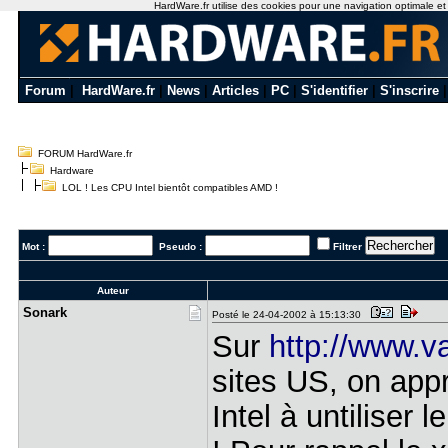
HardWare.fr utilise des cookies pour une navigation optimale et de
Forum
|
HardWare.fr
|
News
|
Articles
|
PC
|
S'identifier
|
S'inscrire
FORUM HardWare.fr
Hardware
LOL ! Les CPU Intel bientôt compatibles AMD !
Mot :
Pseudo :
Filtrer
Auteur
Sonark
Posté le 24-04-2002 à 15:13:30
Sur
http://www.
sites US, on appr
Intel à untiliser