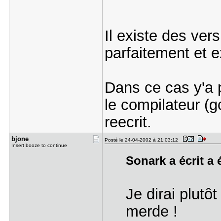
Il existe des ver
parfaitement et e
Dans ce cas y'a p
le compilateur (g
reecrit.
bjone
Posté le 24-04-2002 à 21:03:12
Insert booze to continue
Sonark a écrit a 
Je dirai plutô
merde !