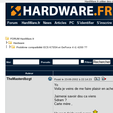
HardWare.fr utilise des c
Forum
|
HardWare.fr
|
News
|
Articles
|
PC
|
S'identifier
|
S'inscrire
FORUM HardWare.fr
Hardware
Problème compatibilité ECS K7S5A et GeForce 4 t1 4200 ??
Mot :
Pseudo :
Filtrer
Auteur
TheMasterd​bzgt
Posté le 23-06-2002 à 22:14:23
Yo
Voila je veins de me faire plaisir en ac
Jaimerai savoir dou ca viens
Sdram ?
Carte mère ,