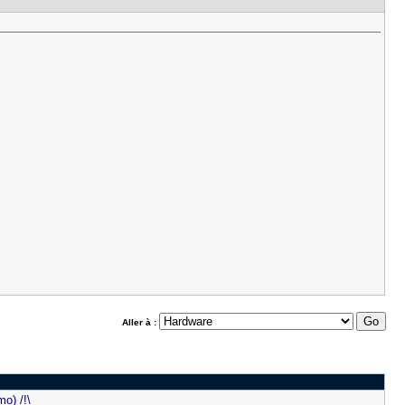
Aller à :
o) /!\