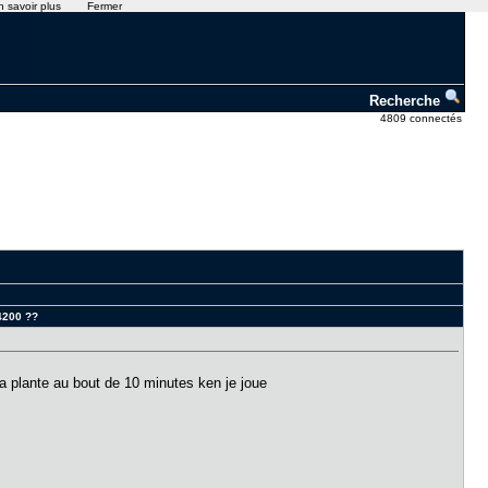
n savoir plus
Fermer
Recherche
4809 connectés
4200 ??
 ca plante au bout de 10 minutes ken je joue