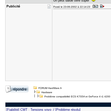
Un peut daide seré super
Publicité
Posté le 23-06-2002 à 22:14:23
FORUM HardWare.fr
Hardware
Problème compatibilité ECS K7S5A et GeForce 4 t1 4200
[Fiabilité] CWT : Tensions yoyo :/ [Problème résolu]