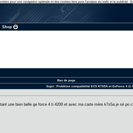
ookies pour une navigation optimale et des cookies tiers pour l'analyse du trafic et la publicité
E
|
Shop
Bas de page
Sujet :
Problème compatibilité ECS K7S5A et GeForce 4 t1 
hetant une bien belle ge force 4 ti 4200 et avec ma carte mère k7s5a je sé po