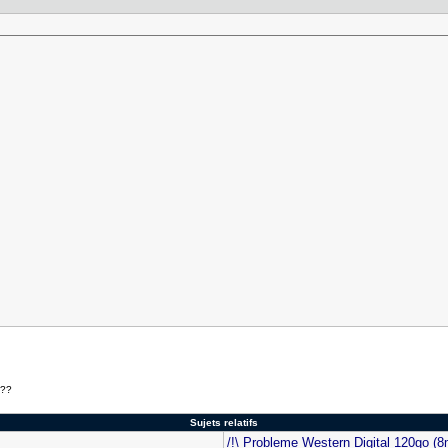
 ??
Sujets relatifs
/!\ Probleme Western Digital 120go (8m