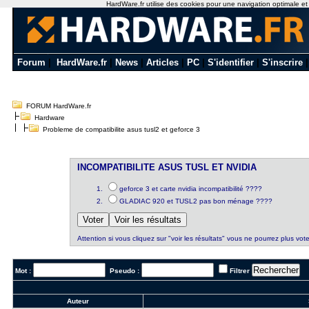
HardWare.fr utilise des cookies pour une navigation optimale et de
Forum
|
HardWare.fr
|
News
|
Articles
|
PC
|
S'identifier
|
S'inscrire
FORUM HardWare.fr
Hardware
Probleme de compatibilite asus tusl2 et geforce 3
INCOMPATIBILITE ASUS TUSL ET NVIDIA
geforce 3 et carte nvidia incompatibilité ????
GLADIAC 920 et TUSL2 pas bon ménage ????
Attention si vous cliquez sur "voir les résultats" vous ne pourrez plus vote
Mot :
Pseudo :
Filtrer
Auteur