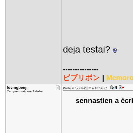
deja testai?
---------------
ビブリボン
|
Memoro
lovingbenj​i
Posté le 17-06-2002 à 16:14:27
J'en prendrai pour 1 dollar
sennastien a écri