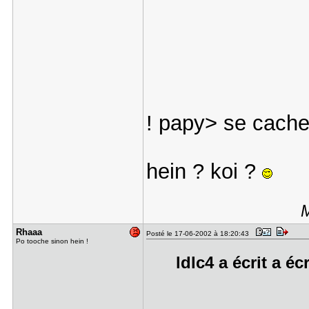
! papy> se cache
hein ? koi ?
M
Rhaaa
Posté le 17-06-2002 à 18:20:43
Po tooche sinon hein !
ldlc4 a écrit a éc