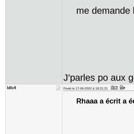
me demande b
J'parles po aux g
ldlc4
Posté le 17-06-2002 à 18:21:21
Rhaaa a écrit a é