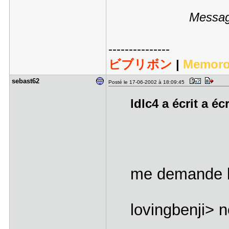
Message
---------------
ビブリボン
|
Memoro
sebast62
Posté le 17-06-2002 à 18:09:45
ldlc4 a écrit a éc
me demande b
lovingbenji> 