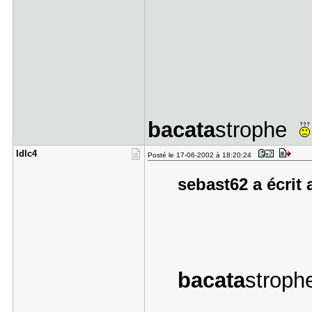
bacata
strophe
ldlc4
Posté le 17-06-2002 à 18:20:24
sebast62 a écrit 
bacata
strop