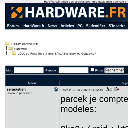
HardWare.fr utilise des cookies pour une navigation optimale et de
Forum
|
HardWare.fr
|
News
|
Articles
|
PC
|
S'identifier
|
S'inscrire
FORUM HardWare.fr
Hardware
LDLC ou Risko bros ;); nivo SAV, ASus Epox ou Gygabyte?
Mot :
Pseudo :
Filtrer
Auteur
Suje
sennastien
Posté le 17-06-2002 à 14:22:45
Driven to perfection
parcek je compte 
modeles: