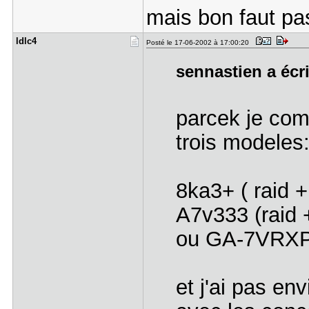
mais bon faut pas
ldlc4
Posté le 17-06-2002 à 17:00:20
sennastien a écri
parcek je comp
trois modeles
8ka3+ ( raid +
A7v333 (raid 
ou GA-7VRXP (
et j'ai pas en