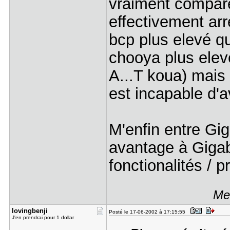
vraiment compare
effectivement ar
bcp plus elevé q
chooya plus ele
A...T koua) mais 
est incapable d'
M'enfin entre Giga
avantage à Gigab
fonctionalités / pr
Me
lovingbenj​i
Posté le 17-06-2002 à 17:15:55
J'en prendrai pour 1 dollar