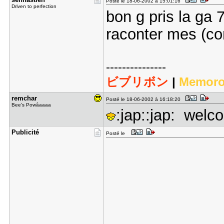
Posté le 18-06-2002 à 15:01:16
Driven to perfection
bon g pris la ga 
raconter mes (con
---------------
ビブリボン
|
Memoro
remchar
Posté le 18-06-2002 à 16:18:20
Bee's Powâaaaa
:jap::jap: wel
Publicité
Posté le