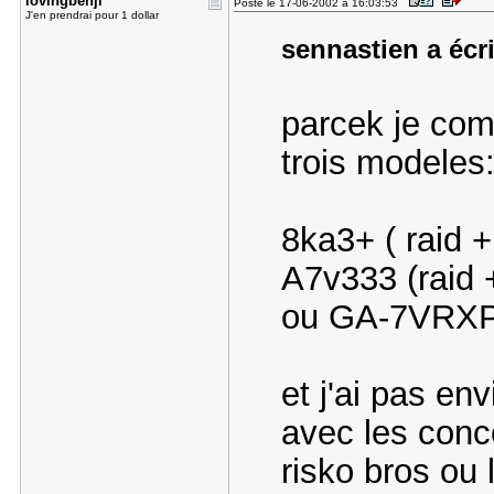
lovingbenj​i
Posté le 17-06-2002 à 16:03:53
J'en prendrai pour 1 dollar
sennastien a écri
parcek je comp
trois modeles
8ka3+ ( raid +
A7v333 (raid 
ou GA-7VRXP (
et j'ai pas en
avec les conc
risko bros ou 