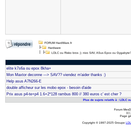
FORUM HardWare.fr
Hardware
LDLC ou Risko bros ;); nivo SAV, ASus Epox ou Gygabyte
elite k7s6a ou epox 8kha+
Mon Maxtor deconne ---> SAV?? viendez m'aider thanks :)
Help asus A7N266-E
double afficheur sur les mobo epox - besoin d'aide
Prix asus p4-te+p4 1.6+2*128 rambus 800 // 380 euros c' est cher ?
Plus de sujets relatifs à : LDLC 
Forum MesDi
(c)
Page gé
Copyright © 1997-2025 Groupe
LD