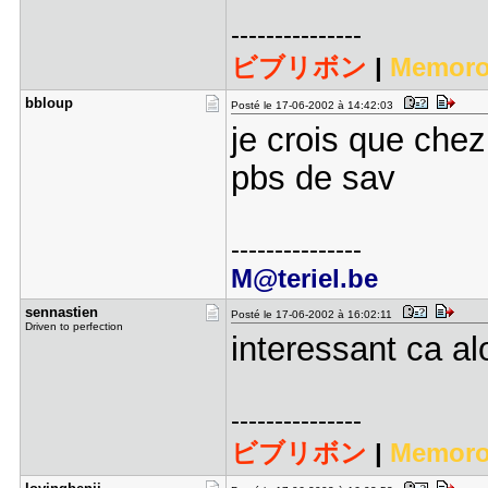
---------------
ビブリボン
|
Memoro
bbloup
Posté le 17-06-2002 à 14:42:03
je crois que chez
pbs de sav
---------------
M@teriel.be
sennastien
Posté le 17-06-2002 à 16:02:11
Driven to perfection
interessant ca al
---------------
ビブリボン
|
Memoro