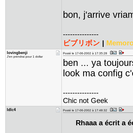
bon, j'arrive vr
---------------
ビブリボン
|
Memoro
lovingbenj​i
Posté le 17-06-2002 à 17:35:28
J'en prendrai pour 1 dollar
ben ... ya toujour
look ma config c'
---------------
Chic not Geek
ldlc4
Posté le 17-06-2002 à 17:48:32
Rhaaa a écrit a é