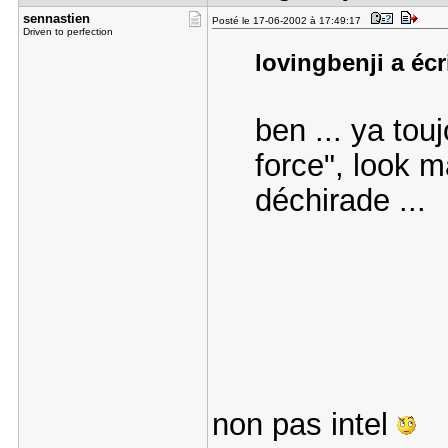
sennastien
Posté le 17-06-2002 à 17:49:17
Driven to perfection
lovingbenji a écr
ben ... ya touj
force", look m
déchirade ...
non pas intel