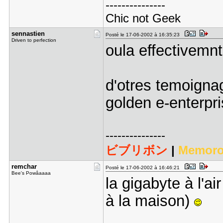
---------------
Chic not Geek
sennastien
Posté le 17-06-2002 à 16:35:23
Driven to perfection
oula effectivemnt 
d'otres temoigna
golden e-enterpr
---------------
ビブリボン
|
Memoro
remchar
Posté le 17-06-2002 à 16:46:21
Bee's Powâaaaa
la gigabyte à l'a
à la maison)