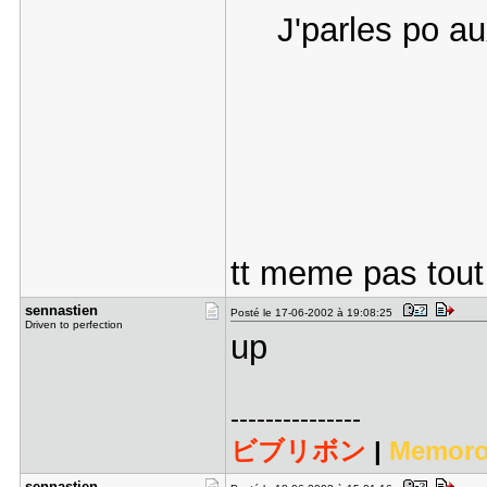
J'parles po a
tt meme pas tou
sennastien
Posté le 17-06-2002 à 19:08:25
Driven to perfection
up
---------------
ビブリボン
|
Memoro
sennastien