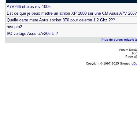
A7V266 et bios rev 1006
Est ce que je peux mettre un athlon XP 1800 sur une CM Asus A7V 266?
Quelle carte mere Asus socket 370 pour celeron 1.2 Ghz ???
msi pro2
I/O voltage Asus a7v266-E ?
Plus de sujets relatifs
Forum MesDi
(c)
Page gé
Copyright © 1997-2025 Groupe
LD