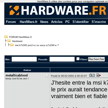
HardWare.fr utilise des cookies pour une navigation optimale et de
Forum
|
HardWare.fr
|
News
|
Articles
|
PC
|
S'identifier
|
S'inscrire
FORUM HardWare.fr
Hardware
msi k7t266 pro2-ru ou asus a7v266-e ?
Mot :
Pseudo :
Filtrer
Auteur
metallicab​lood
Posté le 06-02-2002 à 00:32:07
keep cool & be zen !
J'hesite entre la msi k
le prix aurait tendance
vraiment bien et fiable