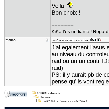
Voila
Bon choix !
---------------
KiKa t'es un fiante ! Reg
thekao
Posté le 24-02-2002 à 15:40:19
J'ai egalement l'asus et
au niveau du controleur
raid ou un un contr IDE
raid)
PS: il y aurait pb de c
pense qu'ils vont regle
FORUM HardWare.fr
Hardware
msi k7t266 pro2-ru ou asus a7v266-e ?