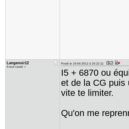
Langenoir1​2
Posté le 16-04-2012 à 20:22:11
A tout cassé :/
I5 + 6870 ou éq
et de la CG puis
vite te limiter.
Qu'on me reprenne