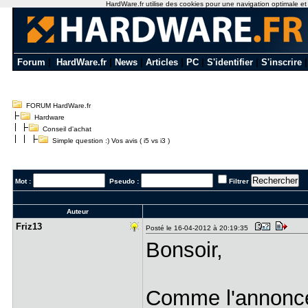
HardWare.fr utilise des cookies pour une navigation optimale et de
Forum
|
HardWare.fr
|
News
|
Articles
|
PC
|
S'identifier
|
S'inscrire
FORUM HardWare.fr
Hardware
Conseil d'achat
Simple question :) Vos avis ( i5 vs i3 )
Mot :
Pseudo :
Filtrer
Auteur
Friz13
Posté le 16-04-2012 à 20:19:35
Bonsoir,
Comme l'annonce 