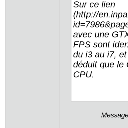
Sur ce lien
(http://en.in
id=7986&page
avec une GTX
FPS sont iden
du i3 au i7, 
déduit que le 
CPU.
Message 