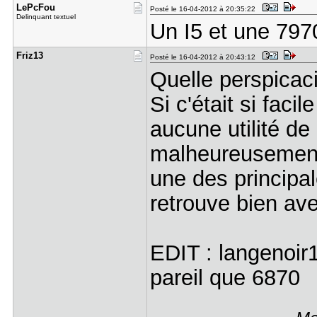
LePcFou
Posté le 16-04-2012 à 20:35:22
Delinquant textuel
Un I5 et une 797
Friz13
Posté le 16-04-2012 à 20:43:12
Quelle perspica
Si c'était si faci
aucune utilité de
malheureusement l
une des principa
retrouve bien av
EDIT : langenoir1
pareil que 6870