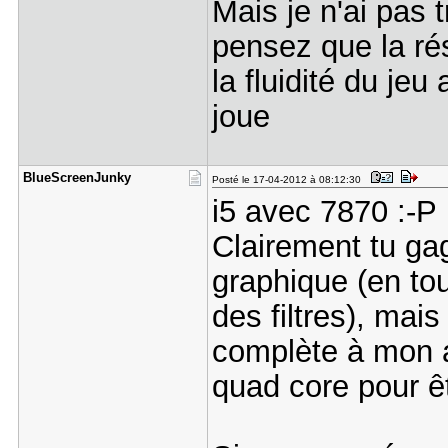
Mais je n'ai pas t
pensez que la rés
la fluidité du jeu
joue
BlueScreen​Junky
Posté le 17-04-2012 à 08:12:30
i5 avec 7870 :-P
Clairement tu ga
graphique (en to
des filtres), mai
complète à mon a
quad core pour êt