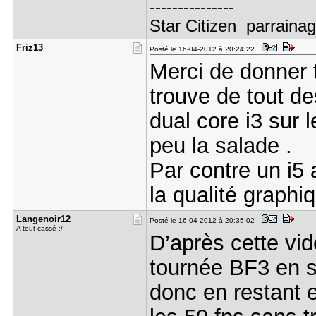
---------------
Star Citizen parrai
Friz13
Posté le 16-04-2012 à 20:24:22
Merci de donner t
trouve de tout d
dual core i3 sur 
peu la salade .
Par contre un i5 
la qualité graphi
Langenoir1​2
Posté le 16-04-2012 à 20:35:02
A tout cassé :/
D’après cette vid
tournée BF3 en s
donc en restant e