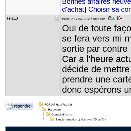
Bonnes affaires neu
d'achat] Choisir sa co
Friz13
Posté le 17-04-2012 à 08:51:05
Oui de toute faço
se fera vers mi ma
sortie par contre 
Car a l'heure actu
décide de mettre
prendre une car
donc espérons u
FORUM HardWare.fr
Hardware
Conseil d'achat
Simple question :) Vos avis ( i5 vs i3 )