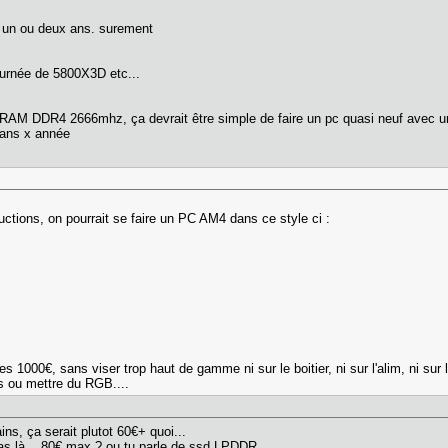
s un ou deux ans. surement
ournée de 5800X3D etc...
RAM DDR4 2666mhz, ça devrait être simple de faire un pc quasi neuf avec un
dans x année
uctions, on pourrait se faire un PC AM4 dans ce style ci :
es 1000€, sans viser trop haut de gamme ni sur le boitier, ni sur l'alim, ni s
urs ou mettre du RGB....
ns, ça serait plutot 60€+ quoi...
as là... 80€ max ? ou tu parle de ssd LPDDR