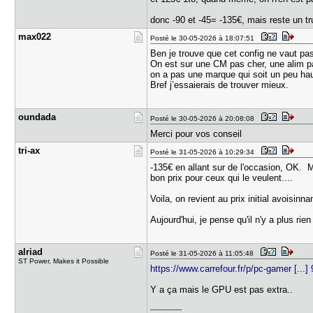
donc -90 et -45= -135€, mais reste un tr
max022
Posté le 30-05-2026 à 18:07:51
Ben je trouve que cet config ne vaut pa
On est sur une CM pas cher, une alim p
on a pas une marque qui soit un peu 
Bref j’essaierais de trouver mieux.
oundada
Posté le 30-05-2026 à 20:08:08
Merci pour vos conseil
tri-ax
Posté le 31-05-2026 à 10:29:34
-135€ en allant sur de l'occasion, OK. M
bon prix pour ceux qui le veulent....
Voila, on revient au prix initial avoisinn
Aujourd'hui, je pense qu'il n'y a plus rie
alriad
Posté le 31-05-2026 à 11:05:48
ST Power, Makes it Possible
https://www.carrefour.fr/p/pc-gamer [...
Y a ça mais le GPU est pas extra..
---------------