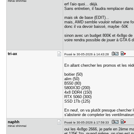
minai shinmai
erf l'aio quoi... déjà.
Sans entretien, il faudra remplacer dan
mais ok de base (EDIT)...
mais, AMD semble vouloir refaire une f
donc il va devoir baissé, maybe -50€
sinon avec un budget 800€ et 4x8go de 
voire rendra possible de jouer à GTA 6 
tri-ax
Posté le 30-05-2026 à 14:43:28
En allant chercher les promos et les réd
boitier (50)
alim (50)
B550 (80)
5800X3D (200)
4x8 DDR4 (150)
RTX 5060 (300)
SSD 1Tb (125)
En neuf, on va plutôt presque chercher l
s'abstenir de completer les ventilmate
naphh
Posté le 30-05-2026 à 17:59:33
minai shinmai
oui les 4x8go 2666, je parle en 2ème mai
et 125€ 1to, quand même, on n'en est p