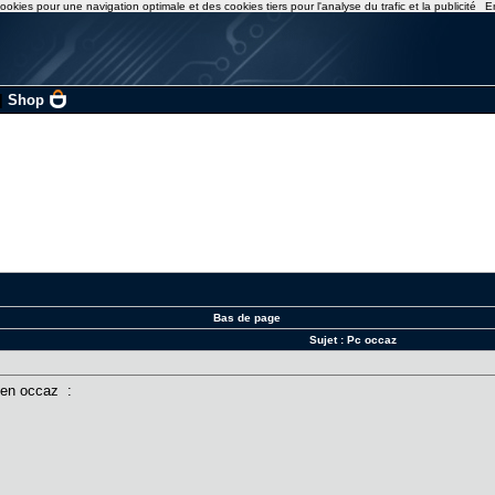
ookies pour une navigation optimale et des cookies tiers pour l'analyse du trafic et la publicité
E
|
Shop
Bas de page
Sujet :
Pc occaz
ig en occaz :