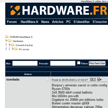
HardWare.fr utilise des c
Forum
|
HardWare.fr
|
News
|
Articles
|
PC
|
S'identifier
|
S'inscrire
FORUM HardWare.fr
Hardware
Conseil d'achat
Pc occaz
Mot :
Pseudo :
Filtrer
Auteur
oundada
Posté le 29-05-2026 à 17:24:27
Bonjour j aimerais savoir si cette conf
Ryzen 5700x
2x8 3600 ddr4 crutial ballistix
Msi b550m pro-vdh
Gigabyte rtx 2080ti pro éditions turbo
Boitier cooler master q500l
Alimentation decamax zalman 700w