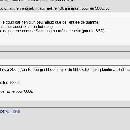
uc chiant le ventirad, il faut mettre 40€ minimum pour un 5800x3d
s le coup car rien d'un peu mieux que de l'entrée de gamme.
as cher aussi (Zalman bof quoi),
haut de gamme comme Samsung ou même crucial (pour le SSD)...
ais à 200€, j'ai été trop gentil sur le prix du 5800X3D, il est planifié à 317$
ant les 1000€.
n de facile pour 800€.
] 920?s=3056