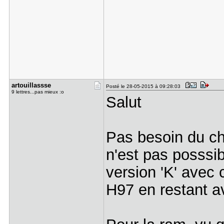
artouillas​sse
Posté le 28-05-2015 à 09:28:03
9 lettres...pas mieux :o
Salut
Pas besoin du chi
n'est pas posssib
version 'K' avec 
H97 en restant a