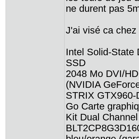
ne durent pas 5
J'ai visé ca chez
Intel Solid-Stat
SSD
2048 Mo DVI/HDM
(NVIDIA GeForc
STRIX GTX960-
Go Carte graph
Kit Dual Chann
BLT2CP8G3D16
bleu/orange (gara