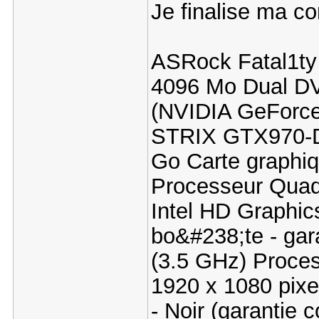
Je finalise ma 
ASRock Fatal1ty
4096 Mo Dual DV
(NVIDIA GeForc
STRIX GTX970-
Go Carte graph
Processeur Quad
Intel HD Graphic
bo&#238;te - gara
(3.5 GHz) Proc
1920 x 1080 pixe
- Noir (garantie