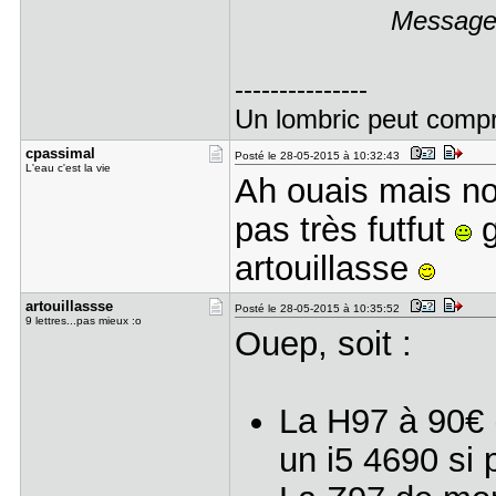
Message 
---------------
Un lombric peut compren
cpassimal
Posté le 28-05-2015 à 10:32:43
L'eau c'est la vie
Ah ouais mais no
pas très futfut
g
artouillasse
artouillas​sse
Posté le 28-05-2015 à 10:35:52
9 lettres...pas mieux :o
Ouep, soit :
La H97 à 90€ 
un i5 4690 si 