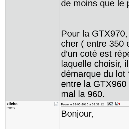
de moins que le 
Pour la GTX970, 
cher ( entre 350 
d'un coté est rép
laquelle choisir, 
démarque du lot ?
entre la GTX960 
mal la 960.
xilebo
Posté le 28-05-2015 à 08:39:12
noone
Bonjour,