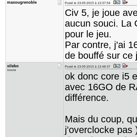
maxougreno​ble
Posté le 23-05-2015 à 13:37:54
Civ 5, je joue a
aucun souci. La
pour le jeu.
Par contre, j'ai 
de bouffé sur ce 
xilebo
Posté le 23-05-2015 à 13:48:37
noone
ok donc core i5 e
avec 16GO de RA
différence.
Mais du coup, que
j'overclocke pas 