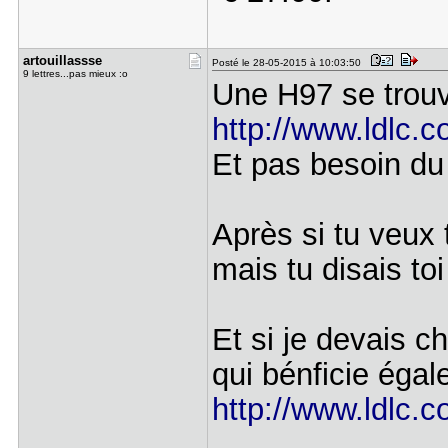
artouillas​sse
Posté le 28-05-2015 à 10:03:50
9 lettres...pas mieux :o
Une H97 se trou
http://www.ldlc.
Et pas besoin du 
Après si tu veux 
mais tu disais to
Et si je devais ch
qui bénficie éga
http://www.ldlc.