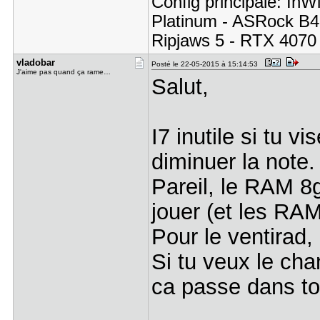
Config principale: In
Platinum - ASRock B
Ripjaws 5 - RTX 4070
vladobar
Posté le 22-05-2015 à 15:14:53
J'aime pas quand ça rame…
Salut,
I7 inutile si tu vi
diminuer la note
Pareil, le RAM 8g
jouer (et les RA
Pour le ventirad, 
Si tu veux le cha
ca passe dans ton