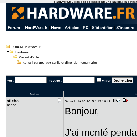
HardWare.fr utilise des cookies pour une navigation optimale
Forum
|
HardWare.fr
|
News
|
Articles
|
PC
|
S'identifier
|
S'inscrire
FORUM HardWare.fr
Hardware
Conseil d'achat
conseil sur upgrade config et dimensionnement alim
Mot :
Pseudo :
Filtrer
Auteur
Su
xilebo
Posté le 19-05-2015 à 17:16:43
noone
Bonjour,
J'ai monté penda