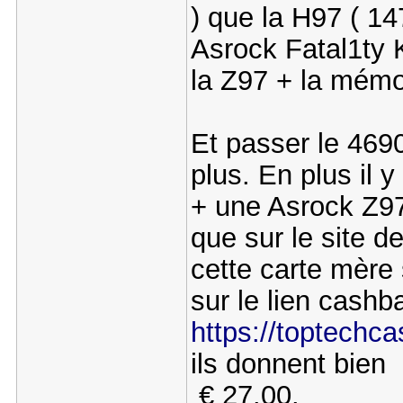
) que la H97 ( 14
Asrock Fatal1ty K
la Z97 + la mémo
Et passer le 469
plus. En plus il
+ une Asrock Z97
que sur le site d
cette carte mère 
sur le lien cashba
https://toptechcas
ils donnent bien
€ 27.00.