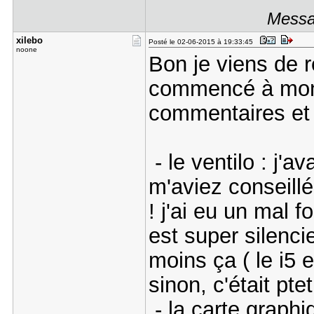
Messag
xilebo
Posté le 02-06-2015 à 19:33:45
noone
Bon je viens de 
commencé à mont
commentaires et
- le ventilo : j'a
m'aviez conseill
! j'ai eu un mal f
est super silenci
moins ça ( le i5 
sinon, c'était ptet
- la carte graphiq