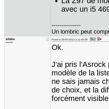
La Z97 de mon
avec un i5 46
---------------
Un lombric peut compren
xilebo
Posté le 28-05-2015 à 11:30:06
noone
Ok.
J'ai pris l'Asrock
modèle de la list
ne sais jamais cho
de choix, et la d
forcément visibl