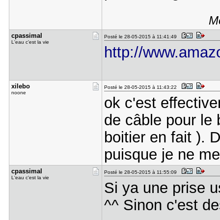
Me
cpassimal
Posté le 28-05-2015 à 11:41:49
L'eau c'est la vie
http://www.amazon
xilebo
Posté le 28-05-2015 à 11:43:22
noone
ok c'est effectiv
de câble pour le b
boitier en fait ). 
puisque je ne me
cpassimal
Posté le 28-05-2015 à 11:55:09
L'eau c'est la vie
Si ya une prise 
^^ Sinon c'est de