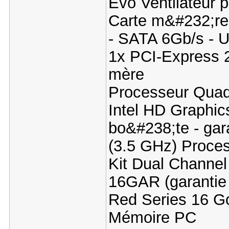
Evo Ventilateur
Carte m&#232;re
- SATA 6Gb/s - U
1x PCI-Express 
mère
Processeur Quad
Intel HD Graphic
bo&#238;te - gara
(3.5 GHz) Proc
Kit Dual Channe
16GAR (garantie 
Red Series 16 G
Mémoire PC