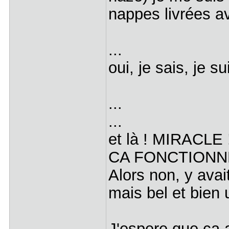
nappes livrées av
...
oui, je sais, je sui
...
...
et là ! MIRACLE !
CA FONCTIONNE
Alors non, y ava
mais bel et bien
J'espere que ça 