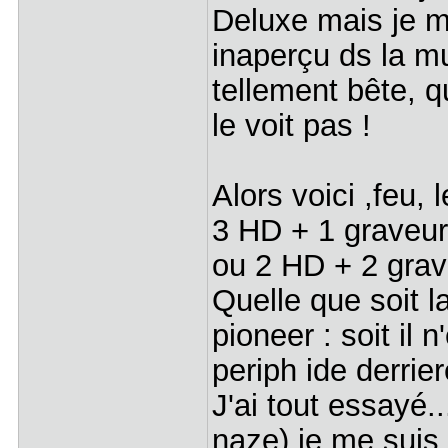
Deluxe mais je m
inaperçu ds la mu
tellement bête, q
le voit pas !
Alors voici ,feu, l
3 HD + 1 graveu
ou 2 HD + 2 grave
Quelle que soit la
pioneer : soit il 
periph ide derrier
J'ai tout essayé...
naze) je me suis di