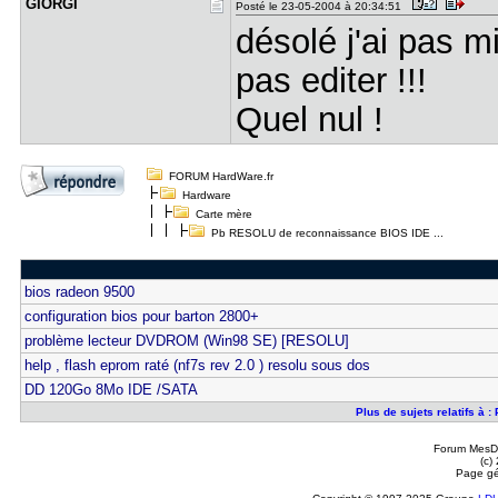
GIORGI
Posté le 23-05-2004 à 20:34:51
désolé j'ai pas mi
pas editer !!!
Quel nul !
FORUM HardWare.fr
Hardware
Carte mère
Pb RESOLU de reconnaissance BIOS IDE ...
bios radeon 9500
configuration bios pour barton 2800+
problème lecteur DVDROM (Win98 SE) [RESOLU]
help , flash eprom raté (nf7s rev 2.0 ) resolu sous dos
DD 120Go 8Mo IDE /SATA
Plus de sujets relatifs à
Forum MesDi
(c)
Page gé