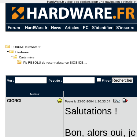
HardWare.fr utilise des cookies pour une navigation optimale et de
Forum
|
HardWare.fr
|
News
|
Articles
|
PC
|
S'identifier
|
S'inscrire
FORUM HardWare.fr
Hardware
Carte mère
Pb RESOLU de reconnaissance BIOS IDE ...
Mot :
Pseudo :
Filtrer
Auteur
GIORGI
Posté le 23-05-2004 à 20:33:54
Salutations !
Bon, alors oui, j