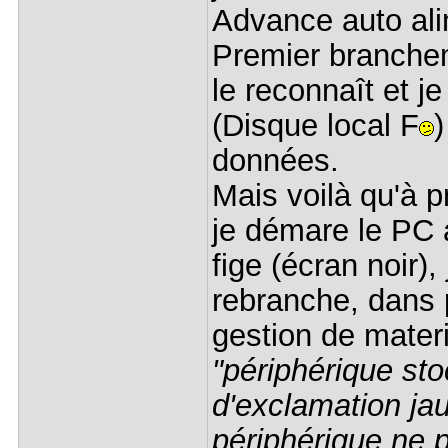
Advance auto al
Premier branche
le reconnaît et j
(Disque local F
)
données.
Mais voilà qu'à 
je démare le PC a
fige (écran noir)
rebranche, dans 
gestion de mater
"périphérique st
d'exclamation ja
périphérique ne 