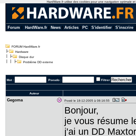
HardWare.fr utilise des cookies pour une navigation optimale et de
Forum
|
HardWare.fr
|
News
|
Articles
|
PC
|
S'identifier
|
S'inscrire
FORUM HardWare.fr
Hardware
Disque dur
Problème DD externe
Mot :
Pseudo :
Filtrer
Auteur
Gegoma
Posté le 18-12-2005 à 08:16:55
Bonjour,
je vous résume l
j'ai un DD Maxto