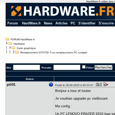
HardWare.fr utilise des c
Forum
|
HardWare.fr
|
News
|
Articles
|
PC
|
S'identifier
|
S'inscrire
FORUM HardWare.fr
Hardware
Carte graphique
Remplacement GTX750 Ti ou remplacement PC complet
Mot :
Pseudo :
Filtrer
Auteur
pili91
Posté le 28-06-2020 à 00:23:47
Bonjour a tous et toutes
Je voudrais upgrader pc vieillissant.
Ma config :
Un PC LENOVO ERAZER X510 (pas touc