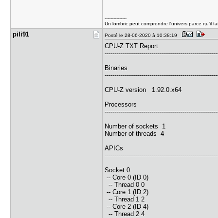
---------------
Un lombric peut comprendre l'univers parce qu'il fai
pili91
Posté le 28-06-2020 à 10:38:19
CPU-Z TXT Report
----------------------------------------------------------
Binaries
----------------------------------------------------------
CPU-Z version 1.92.0.x64
Processors
----------------------------------------------------------
Number of sockets 1
Number of threads 4
APICs
----------------------------------------------------------
Socket 0
-- Core 0 (ID 0)
-- Thread 0 0
-- Core 1 (ID 2)
-- Thread 1 2
-- Core 2 (ID 4)
-- Thread 2 4