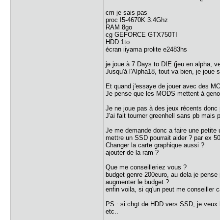
cm je sais pas
proc I5-4670K 3.4Ghz
RAM 8go
cg GEFORCE GTX750TI
HDD 1to
écran iiyama prolite e2483hs
je joue à 7 Days to DIE (jeu en alpha, 
Jusqu'à l'Alpha18, tout va bien, je joue
Et quand j'essaye de jouer avec des MOD
Je pense que les MODS mettent à geno
Je ne joue pas à des jeux récents donc 
J'ai fait tourner greenhell sans pb mais
Je me demande donc a faire une petite u
mettre un SSD pourrait aider ? par ex 5
Changer la carte graphique aussi ?
ajouter de la ram ?
Que me conseilleriez vous ?
budget genre 200euro, au dela je pense 
augmenter le budget ?
enfin voila, si qq'un peut me conseiller c
PS : si chgt de HDD vers SSD, je veux bi
etc..