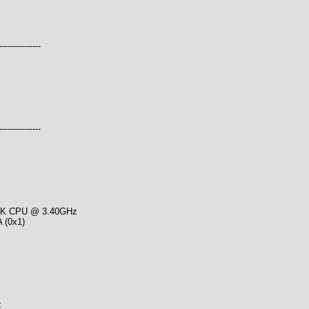
---------------
---------------
670K CPU @ 3.40GHz
 (0x1)
z