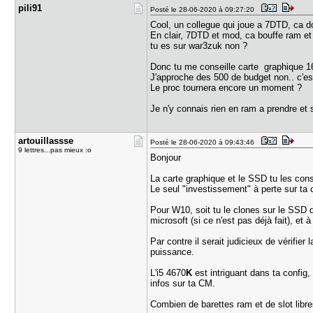
pili91
Posté le 28-06-2020 à 09:27:20
Cool, un collegue qui joue a 7DTD, ca d
En clair, 7DTD et mod, ca bouffe ram et
tu es sur war3zuk non ?
Donc tu me conseille carte graphique 16
J'approche des 500 de budget non.. c'e
Le proc tournera encore un moment ?
Je n'y connais rien en ram a prendre et
artouillas​sse
Posté le 28-06-2020 à 09:43:46
9 lettres...pas mieux :o
Bonjour
La carte graphique et le SSD tu les con
Le seul "investissement" à perte sur ta c
Pour W10, soit tu le clones sur le SSD q
microsoft (si ce n'est pas déjà fait), et 
Par contre il serait judicieux de vérifie
puissance.
L'i5 4670
K
est intriguant dans ta config
infos sur ta CM.
Combien de barettes ram et de slot libr