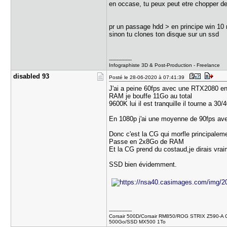
en occase, tu peux peut etre chopper d
pr un passage hdd > en principe win 10 r
sinon tu clones ton disque sur un ssd
---------------
Infographiste 3D & Post-Production - Freelance
disabled 9​3
Posté le 28-06-2020 à 07:41:39
J'ai a peine 60fps avec une RTX2080 en
RAM je bouffe 11Go au total
9600K lui il est tranquille il tourne a 30
En 1080p j'ai une moyenne de 90fps a
Donc c'est la CG qui morfle principalem
Passe en 2x8Go de RAM
Et la CG prend du costaud,je dirais v
SSD bien évidemment.
---------------
Corsair 500D/Corsair RM850/ROG STRIX Z590-A
500Go/SSD MX500 1To