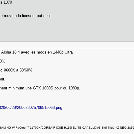
es 1070
etrouvera la licesne tout seul,
 Alpha 18.4 avec les mods en 1440p Ultra
/40%
vec 9600K a 50/60%
ent.
raiment minimum une GTX 1660S pour du 1080p.
 GAMING WIFI/Core i7-11700K/CORSAIR iCUE H115i ELITE CAPELLIX/G.Skill TridentZ NEO 