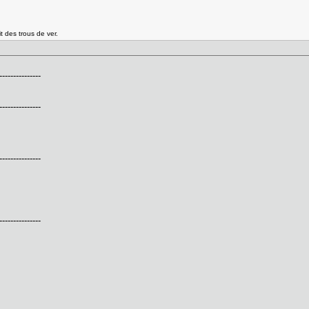
t des trous de ver.
---------------
---------------
---------------
---------------