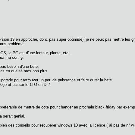
version 19 en approche, donc pas super optimisé), je ne peux pas mettre les
 sans problème.
S, le PC est d'une lenteur, plante, etc..
ux ma config.
pas besoin d'une bete.
 pas en qualité max non plus.
pgrade pour retrouver un peu de puissance et faire durer la bete.
00go et passer le 1TO en D ?
preferable de mettre de coté pour changer au prochain black friday par exemp
a serait genial.
en des conseils pour recuperer windows 10 avec la licence (j'ai pas de n° win