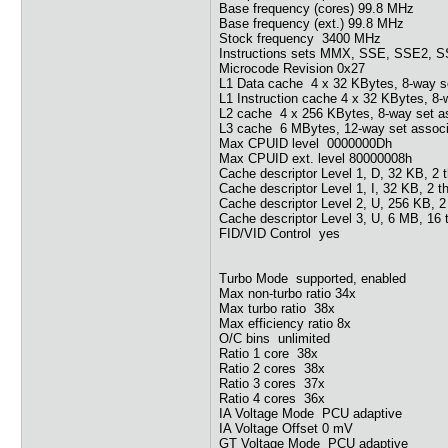
Base frequency (cores) 99.8 MHz
Base frequency (ext.) 99.8 MHz
Stock frequency 3400 MHz
Instructions sets MMX, SSE, SSE2, 
Microcode Revision 0x27
L1 Data cache 4 x 32 KBytes, 8-way set
L1 Instruction cache 4 x 32 KBytes, 8-w
L2 cache 4 x 256 KBytes, 8-way set ass
L3 cache 6 MBytes, 12-way set associat
Max CPUID level 0000000Dh
Max CPUID ext. level 80000008h
Cache descriptor Level 1, D, 32 KB, 2 t
Cache descriptor Level 1, I, 32 KB, 2 t
Cache descriptor Level 2, U, 256 KB, 2 
Cache descriptor Level 3, U, 6 MB, 16 
FID/VID Control yes
Turbo Mode supported, enabled
Max non-turbo ratio 34x
Max turbo ratio 38x
Max efficiency ratio 8x
O/C bins unlimited
Ratio 1 core 38x
Ratio 2 cores 38x
Ratio 3 cores 37x
Ratio 4 cores 36x
IA Voltage Mode PCU adaptive
IA Voltage Offset 0 mV
GT Voltage Mode PCU adaptive