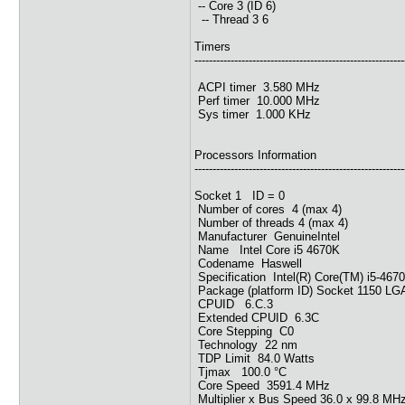
-- Core 3 (ID 6)
-- Thread 3 6
Timers
----------------------------------------------------------
ACPI timer 3.580 MHz
Perf timer 10.000 MHz
Sys timer 1.000 KHz
Processors Information
----------------------------------------------------------
Socket 1 ID = 0
Number of cores 4 (max 4)
Number of threads 4 (max 4)
Manufacturer GenuineIntel
Name Intel Core i5 4670K
Codename Haswell
Specification Intel(R) Core(TM) i5-4
Package (platform ID) Socket 1150 LGA
CPUID 6.C.3
Extended CPUID 6.3C
Core Stepping C0
Technology 22 nm
TDP Limit 84.0 Watts
Tjmax 100.0 °C
Core Speed 3591.4 MHz
Multiplier x Bus Speed 36.0 x 99.8 MH