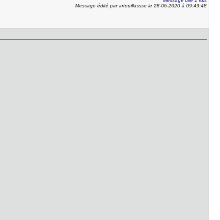
Message cité 1 fois
Message édité par artouillassse le 28-06-2020 à 09:49:48