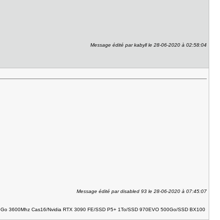
Message édité par kabyll le 28-06-2020 à 02:58:04
Message édité par disabled 93 le 28-06-2020 à 07:45:07
2x16Go 3600Mhz Cas16/Nvidia RTX 3090 FE/SSD P5+ 1To/SSD 970EVO 500Go/SSD BX100