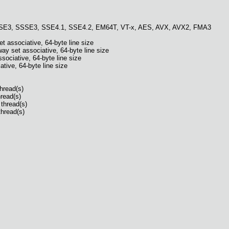
SSE3, SSSE3, SSE4.1, SSE4.2, EM64T, VT-x, AES, AVX, AVX2, FMA3
 associative, 64-byte line size
ay set associative, 64-byte line size
ociative, 64-byte line size
ive, 64-byte line size
hread(s)
hread(s)
thread(s)
thread(s)