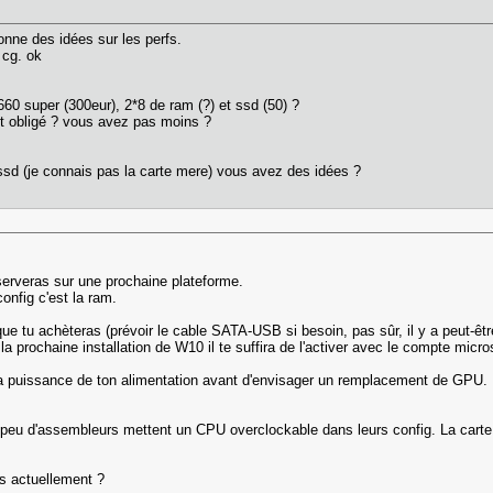
onne des idées sur les perfs.
 cg. ok
60 super (300eur), 2*8 de ram (?) et ssd (50) ?
st obligé ? vous avez pas moins ?
 ssd (je connais pas la carte mere) vous avez des idées ?
serveras sur une prochaine plateforme.
onfig c'est la ram.
ue tu achèteras (prévoir le cable SATA-USB si besoin, pas sûr, il y a peut-être
à la prochaine installation de W10 il te suffira de l'activer avec le compte micro
r la puissance de ton alimentation avant d'envisager un remplacement de GPU. Il 
, peu d'assembleurs mettent un CPU overclockable dans leurs config. La carte
es actuellement ?