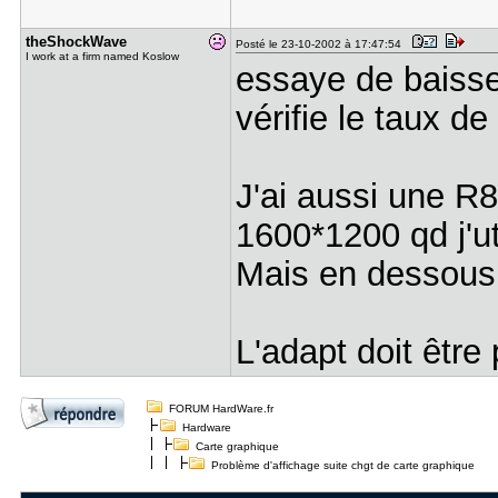
theShockWa​ve
Posté le 23-10-2002 à 17:47:54
I work at a firm named Koslow
essaye de baisser
vérifie le taux de
J'ai aussi une R8
1600*1200 qd j'uti
Mais en dessous
L'adapt doit être p
FORUM HardWare.fr
Hardware
Carte graphique
Problème d'affichage suite chgt de carte graphique