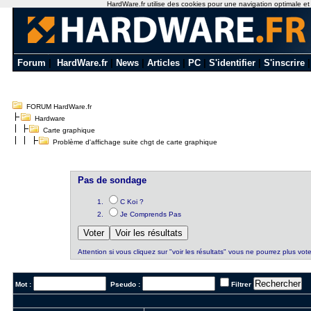
HardWare.fr utilise des cookies pour une navigation optimale et de
Forum
|
HardWare.fr
|
News
|
Articles
|
PC
|
S'identifier
|
S'inscrire
FORUM HardWare.fr
Hardware
Carte graphique
Problème d'affichage suite chgt de carte graphique
Pas de sondage
C Koi ?
Je Comprends Pas
Attention si vous cliquez sur "voir les résultats" vous ne pourrez plus vote
Mot :
Pseudo :
Filtrer