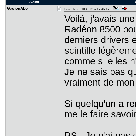
Auteur
S
GastonAbe
Posté le 23-10-2002 à 17:45:37
Voilà, j'avais un
Radéon 8500 pour l
derniers drivers e
scintille légèreme
comme si elles n'
Je ne sais pas qu
vraiment de mon
Si quelqu'un a r
me le faire savo
PS : Je n'ai pas 