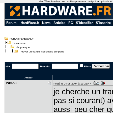
HardWare.fr utilise des cookies pour une navigation optimale et de
Forum
|
HardWare.fr
|
News
|
Articles
|
PC
|
S'identifier
|
S'inscrire
FORUM HardWare.fr
Discussions
Vie pratique
Trouver un transfo spécifique sur paris
Mot :
Pseudo :
Filtrer
Auteur
Piksou
Posté le 04-08-2004 à 19:25:47
je cherche un tra
pas si courant) 
aussi peu cher q