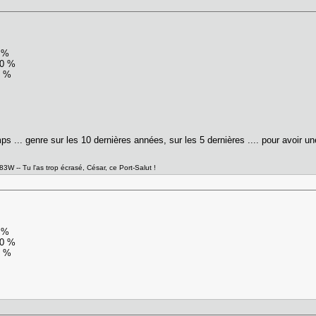
5 %
80 %
3 %
ps ... genre sur les 10 dernières années, sur les 5 dernières .... pour avoir u
- Tu l'as trop écrasé, César, ce Port-Salut !
0 %
40 %
6 %