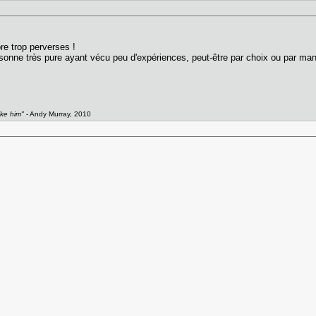
e trop perverses !
nne très pure ayant vécu peu d'expériences, peut-être par choix ou par manq
like him"
- Andy Murray, 2010