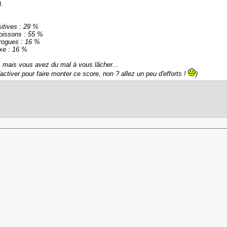
).
itives : 29 %
oissons : 55 %
rogues : 16 %
xe : 16 %
 mais vous avez du mal à vous lâcher...
s'activer pour faire monter ce score, non ? allez un peu d'efforts !
)