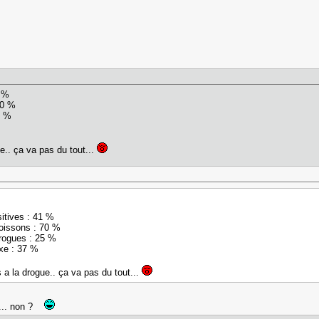
1 %
70 %
5 %
ue.. ça va pas du tout...
itives : 41 %
oissons : 70 %
rogues : 25 %
xe : 37 %
s a la drogue.. ça va pas du tout...
i.... non ?