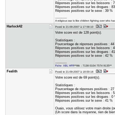
Réponses positives sur les boissons : 
Réponses positives sur les drogues : 8
Réponses positives sur le sexe : 39 %
---------------
A religious war is like children fighting over who h
Harlock42
Posté le 21-09-2007 à 17:58:10
Votre score est de 128 point(s).
Statistiques :
Pourcentage de réponses positives : 4
Réponses positives sur les boissons : 
Réponses positives sur les drogues : 4
Réponses positives sur le sexe : 42 %
---------------
Fiche XBL HFR
**Wii : 7138 0104 7574 9135**
Fealith
Posté le 21-09-2007 à 18:00:16
Votre score est de 69 point(s).
Statistiques :
Pourcentage de réponses positives : 2
Réponses positives sur les boissons : 
Réponses positives sur les drogues : 0
Réponses positives sur le sexe : 41 %
Ouais, vous utilisez votre main droite 
(Un score dans la moyenne, rien de bien 