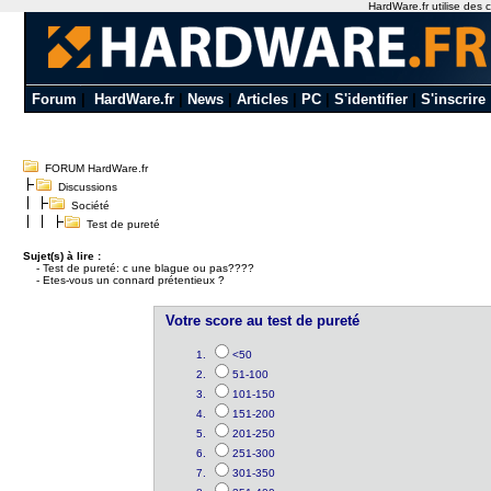
HardWare.fr utilise des c
Forum
|
HardWare.fr
|
News
|
Articles
|
PC
|
S'identifier
|
S'inscrire
FORUM HardWare.fr
Discussions
Société
Test de pureté
Sujet(s) à lire :
-
Test de pureté: c une blague ou pas????
-
Etes-vous un connard prétentieux ?
Votre score au test de pureté
<50
51-100
101-150
151-200
201-250
251-300
301-350