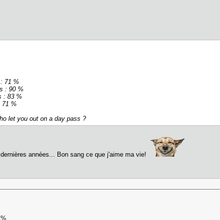
 : 71 %
s : 90 %
s : 83 %
: 71 %
ho let you out on a day pass ?
 5 dernières années... Bon sang ce que j'aime ma vie!
0 %