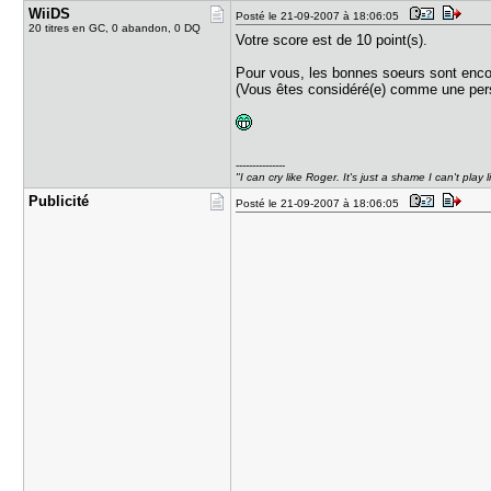
WiiDS
Posté le 21-09-2007 à 18:06:05
20 titres en GC, 0 abandon, 0 DQ
Votre score est de 10 point(s).
Pour vous, les bonnes soeurs sont encor
(Vous êtes considéré(e) comme une perso
---------------
"I can cry like Roger. It's just a shame I can't play 
Publicité
Posté le 21-09-2007 à 18:06:05