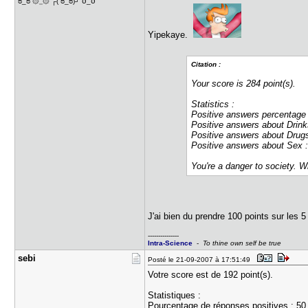
ಠ_ಠ ۞_۟۞ ┌( ಠ_ಠ)┘ סּ_סּ
Yipekaye.
Citation :
Your score is 284 point(s).
Statistics :
Positive answers percentage
Positive answers about Drink
Positive answers about Drug
Positive answers about Sex 
You're a danger to society. W
J'ai bien du prendre 100 points sur les
---------------
Intra-Science
-
To thine own self be true
sebi
Posté le 21-09-2007 à 17:51:49
Votre score est de 192 point(s).
Statistiques :
Pourcentage de réponses positives : 5