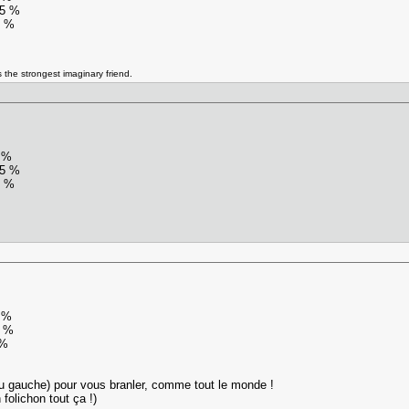
75 %
3 %
as the strongest imaginary friend.
4 %
45 %
1 %
7 %
5 %
 %
(ou gauche) pour vous branler, comme tout le monde !
folichon tout ça !)