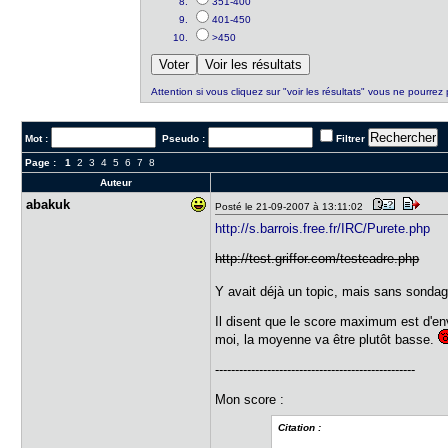
351-400
401-450
>450
Attention si vous cliquez sur "voir les résultats" vous ne pourrez 
Mot :
Pseudo :
Filtrer
Page :
1
2
3
4
5
6
7
8
Auteur
abakuk
Posté le 21-09-2007 à 13:11:02
http://s.barrois.free.fr/IRC/Purete.php
http://test.griffor.com/testcadre.php
Y avait déjà un topic, mais sans sondag
Il disent que le score maximum est d'envi
moi, la moyenne va être plutôt basse.
--------------------------------------------------
Mon score :
Citation :