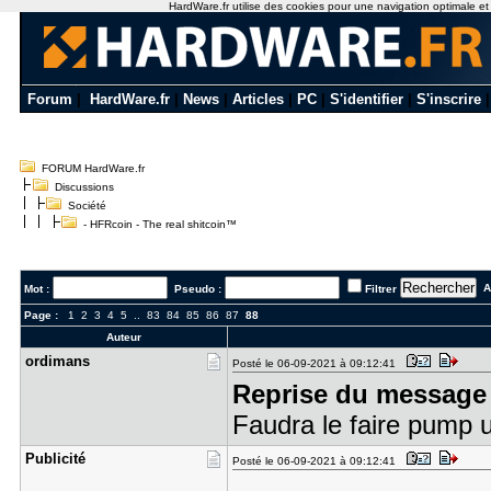
HardWare.fr utilise des cookies pour une navigation optimale et de
Forum
|
HardWare.fr
|
News
|
Articles
|
PC
|
S'identifier
|
S'inscrire
FORUM HardWare.fr
Discussions
Société
- HFRcoin - The real shitcoin™
Al
Mot :
Pseudo :
Filtrer
Page :
1
2
3
4
5
..
83
84
85
86
87
88
Auteur
ordimans
Posté le 06-09-2021 à 09:12:41
Reprise du message 
Faudra le faire pump
Publicité
Posté le 06-09-2021 à 09:12:41