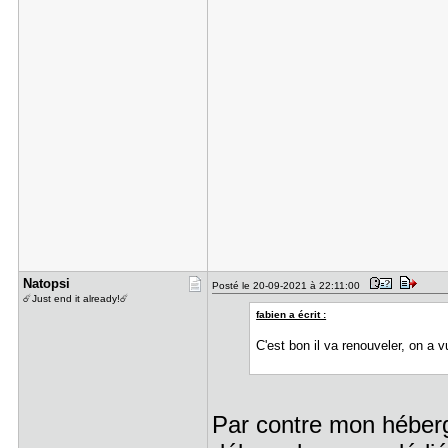
Natopsi
Posté le 20-09-2021 à 22:11:00
☄️Just end it already!☄️
fabien a écrit :
C'est bon il va renouveler, on a
Par contre mon héberge