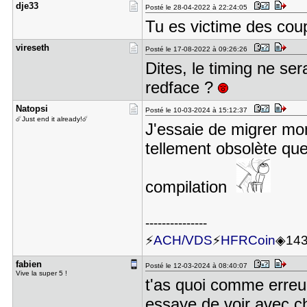
dje33
Posté le 28-04-2022 à 22:24:05
Tu es victime des coup
vireseth
Posté le 17-08-2022 à 09:26:26
Dites, le timing ne ser
redface ?
Natopsi
Posté le 10-03-2024 à 15:12:37
☄️Just end it already!☄️
J'essaie de migrer mon
tellement obsolète que 
compilation
---------------
⚡
ACH/VDS
⚡
HFRCoin
◈14
fabien
Posté le 12-03-2024 à 08:40:07
Vive la super 5 !
t'as quoi comme erreu
essaye de voir avec cha