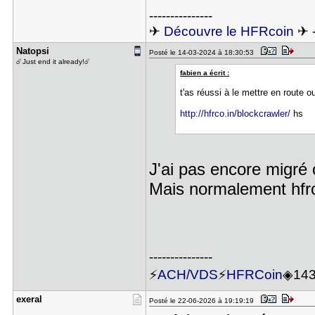
---------------
✈
Découvre le HFRcoin
✈ 
Natopsi
Posté le 14-03-2024 à 18:30:53
☄️Just end it already!☄️
fabien a écrit :
t'as réussi à le mettre en route 
http://hfrco.in/blockcrawler/
hs
J'ai pas encore migré 
Mais normalement hfrc
---------------
⚡
ACH/VDS
⚡
HFRCoin
◈14
exeral
Posté le 22-06-2026 à 19:19:19