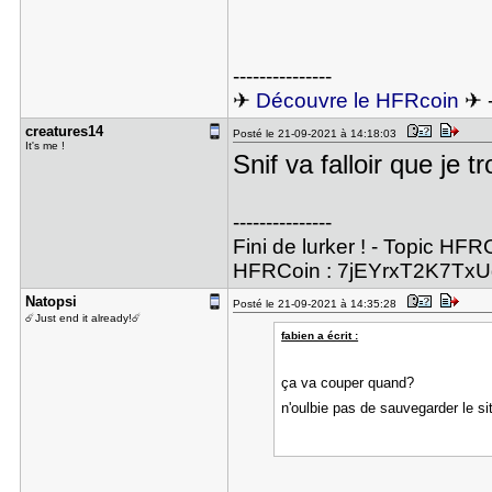
---------------
✈
Découvre le HFRcoin
✈ 
creatures1​4
Posté le 21-09-2021 à 14:18:03
It's me !
Snif va falloir que je
---------------
Fini de lurker ! - Topic HFRC
HFRCoin : 7jEYrxT2K7Tx
Natopsi
Posté le 21-09-2021 à 14:35:28
☄️Just end it already!☄️
fabien a écrit :
ça va couper quand?
n'oulbie pas de sauvegarder le si