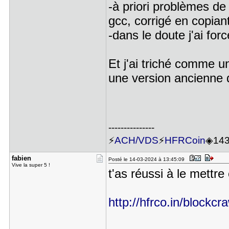
-à priori problèmes d
gcc, corrigé en copia
-dans le doute j'ai fo
Et j'ai triché comme 
une version ancienne d
---------------
⚡
ACH/VDS
⚡
HFRCoin
◈14
fabien
Posté le 14-03-2024 à 13:45:09
Vive la super 5 !
t'as réussi à le mettr
http://hfrco.in/blockcra