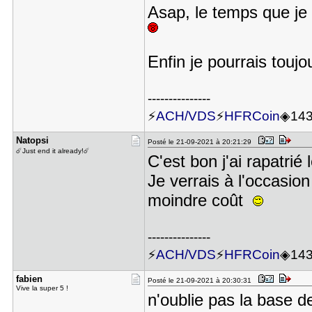
Asap, le temps que je
Enfin je pourrais touj
---------------
⚡
ACH/VDS
⚡
HFRCoin
◈14
Natopsi
Posté le 21-09-2021 à 20:21:29
☄️Just end it already!☄️
C'est bon j'ai rapatri
Je verrais à l'occasio
moindre coût
---------------
⚡
ACH/VDS
⚡
HFRCoin
◈14
fabien
Posté le 21-09-2021 à 20:30:31
Vive la super 5 !
n'oublie pas la base d