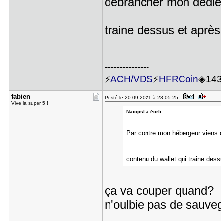
débrancher mon dédié, 
traine dessus et apr
---------------
⚡
ACH/VDS
⚡
HFRCoin
◈14
fabien
Posté le 20-09-2021 à 23:05:25
Vive la super 5 !
Natopsi a écrit :
Par contre mon hébergeur viens de
contenu du wallet qui traine des
ça va couper quand?
n'oulbie pas de sauvega