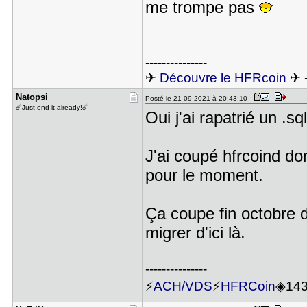
me trompe pas
---------------
✈
Découvre le HFRcoin
✈ 
Natopsi
Posté le 21-09-2021 à 20:43:10
☄️Just end it already!☄️
Oui j'ai rapatrié un .s
J'ai coupé hfrcoind don
pour le moment.
Ça coupe fin octobre 
migrer d'ici là.
---------------
⚡
ACH/VDS
⚡
HFRCoin
◈14