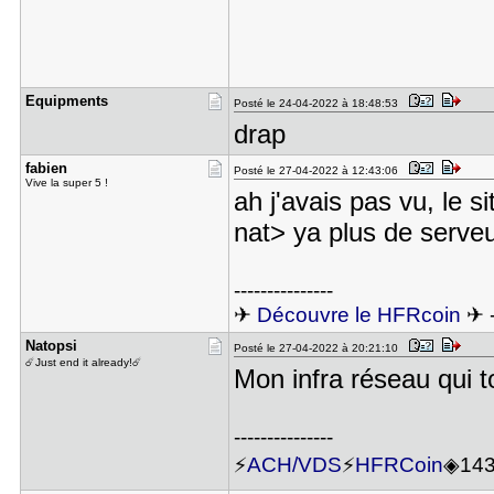
Equipments
Posté le 24-04-2022 à 18:48:53
drap
fabien
Posté le 27-04-2022 à 12:43:06
Vive la super 5 !
ah j'avais pas vu, le s
nat> ya plus de serve
---------------
✈
Découvre le HFRcoin
✈ 
Natopsi
Posté le 27-04-2022 à 20:21:10
☄️Just end it already!☄️
Mon infra réseau qui 
---------------
⚡
ACH/VDS
⚡
HFRCoin
◈14