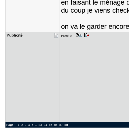
en faisant le ménage 
du coup je viens check 
on va le garder encor
Publicité
Posté le
Page :
1
2
3
4
5
..
83
84
85
86
87
88