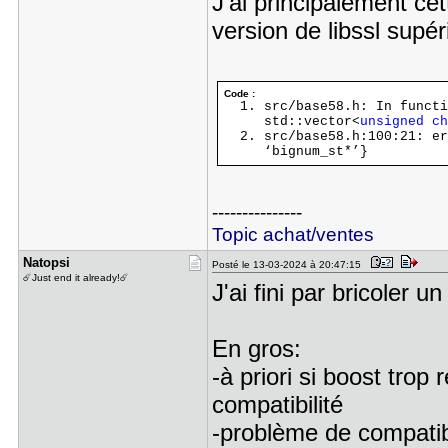
J'ai principalement cet
version de libssl supér
Code :
src/base58.h: In functi
std::vector<
unsigned
ch
src/base58.h:100:21: er
‘bignum_st*’}
---------------
Topic achat/ventes
Natopsi
Posté le 13-03-2024 à 20:47:15
☄️Just end it already!☄️
J'ai fini par bricoler 
En gros:
-à priori si boost trop
compatibilité
-problème de compatibi