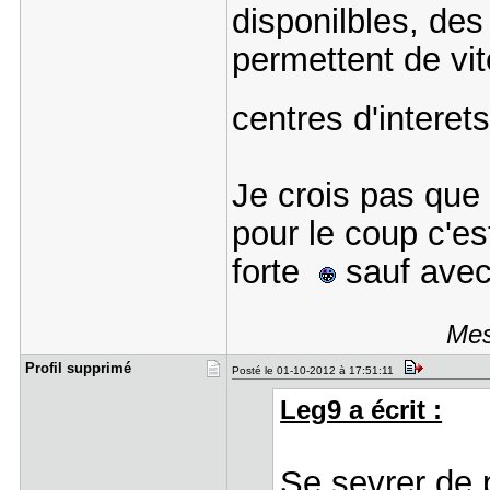
disponilbles, des
permettent de vi
centres d'intere
Je crois pas que 
pour le coup c'es
forte
sauf avec
Mes
Profil sup​primé
Posté le 01-10-2012 à 17:51:11
Leg9 a écrit :
Se sevrer de 