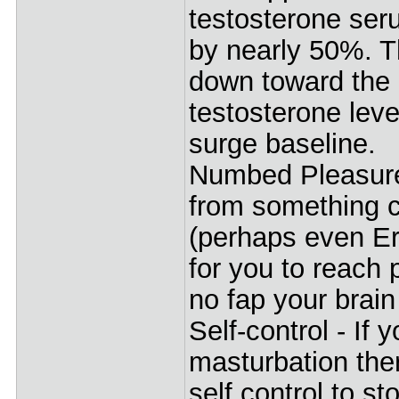
testosterone seru
by nearly 50%. Th
down toward the 
testosterone leve
surge baseline.
Numbed Pleasure
from something 
(perhaps even Ere
for you to reach 
no fap your brain 
Self-control - If
masturbation ther
self control to st