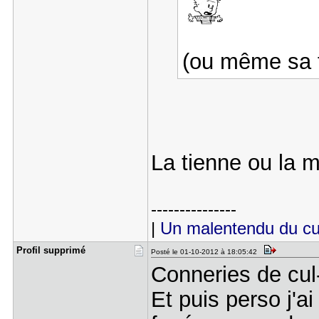
(ou même sa 
La tienne ou la
---------------
|
Un malentendu du cu
Profil sup​primé
Posté le 01-10-2012 à 18:05:42
Conneries de cul
Et puis perso j'a