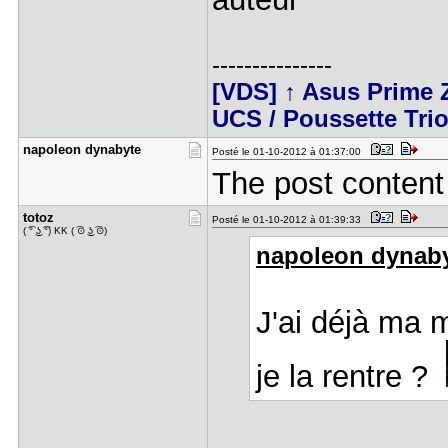
---------------
[VDS] ↑ Asus Prime Z
UCS / Poussette Tri
napoleon d​ynabyte
Posté le 01-10-2012 à 01:37:00
The post content
totoz
Posté le 01-10-2012 à 01:39:33
( ͡° ͜ʖ ͡°) KK ( ͡⊙ ͜ʖ ͡⊙)
napoleon dynabyt
J'ai déjà ma 
je la rentre ?