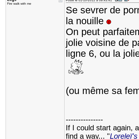
Posté le 01-10-2012 à 09:43:41
Fire walk with me
Se sevrer de porn
la nouille
On peut parfaite
jolie voisine de p
ligne 6, ou la joli
(ou même sa fem
---------------
If I could start again,
find a way... "
Loreleï's