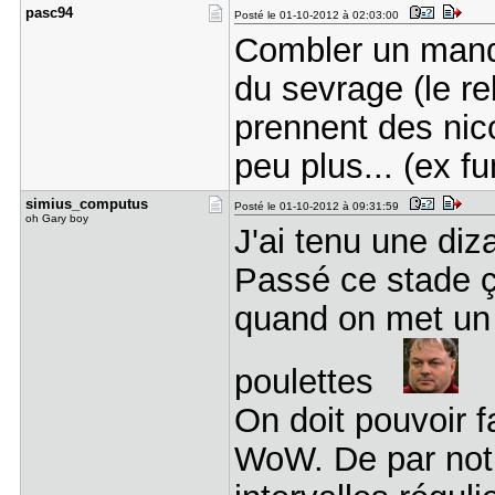
pasc94
Posté le 01-10-2012 à 02:03:00
Combler un manqu
du sevrage (le re
prennent des nico
peu plus... (ex f
simius_com​putus
Posté le 01-10-2012 à 09:31:59
oh Gary boy
J'ai tenu une di
Passé ce stade ç
quand on met un 
poulettes
On doit pouvoir 
WoW. De par notr