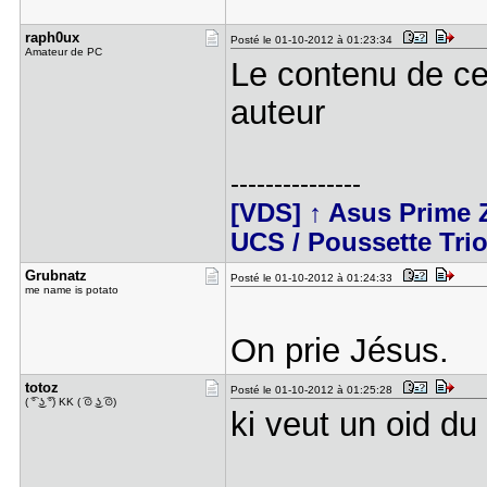
raph0ux
Posté le 01-10-2012 à 01:23:34
Amateur de PC
Le contenu de ce
auteur
---------------
[VDS] ↑ Asus Prime Z
UCS / Poussette Tri
Grubnatz
Posté le 01-10-2012 à 01:24:33
me name is potato
On prie Jésus.
totoz
Posté le 01-10-2012 à 01:25:28
( ͡° ͜ʖ ͡°) KK ( ͡⊙ ͜ʖ ͡⊙)
ki veut un oid du