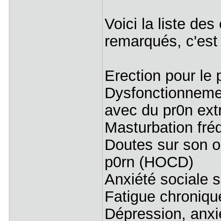
Voici la liste de
remarqués, c'est 
Erection pour le 
Dysfonctionnemen
avec du pr0n ex
Masturbation fréq
Doutes sur son or
p0rn (HOCD)
Anxiété sociale 
Fatigue chroniqu
Dépression, anxiét