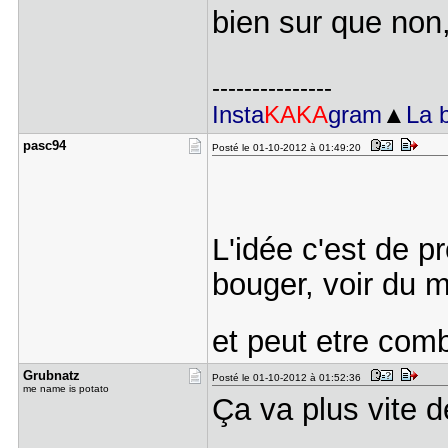
bien sur que non,
---------------
Insta
KAKA
gram
▲
La 
pasc94
Posté le 01-10-2012 à 01:49:20
L'idée c'est de p
bouger, voir du 
et peut etre com
Grubnatz
Posté le 01-10-2012 à 01:52:36
me name is potato
Ça va plus vite 