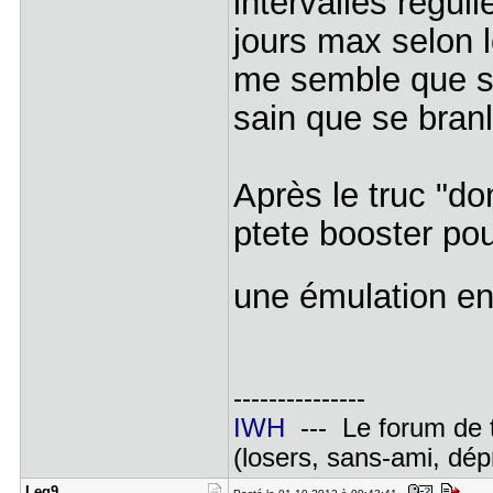
intervalles régul
jours max selon 
me semble que se
sain que se branl
Après le truc "don
ptete booster pou
une émulation en
---------------
IWH
--- Le forum de 
(losers, sans-ami, dépr
Leg9