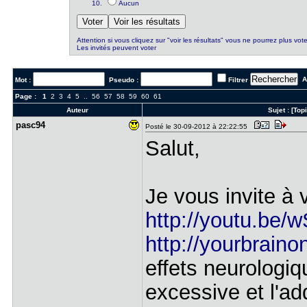
Aucun
Attention si vous cliquez sur "voir les résultats" vous ne pourrez plus vote
Les invités peuvent voter
Al
Mot :
Pseudo :
Filtrer
Page :
1
2
3
4
5
..
56
57
58
59
60
61
Auteur
Sujet :
[Top
pasc94
Posté le 30-09-2012 à 22:22:55
Salut,
Je vous invite à 
http://youtu.be
http://yourbrain
effets neurologi
excessive et l'ad