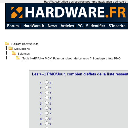
HardWare.fr utilise des cookies pour une navigation optimale et de
Forum
|
HardWare.fr
|
News
|
Articles
|
PC
|
S'identifier
|
S'inscrire
FORUM HardWare.fr
Discussions
Sciences
[Topic NoFAP/No Pr0N] Faire un reboot du cerveau ? Sondage effets PMO
Les >=1 PMO/Jour, combien d'effets de la liste ressen
1
2
3
4
5
6
7
8
9