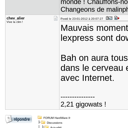
monde ! Chauffons-nous 
Changeons de malinpho
chev_alier
Posté le 23-01-2012 à 20:07:27
Vive la clim !
Mauvais moment p
lexpress sont do
Bah on aura tous
dans le cerveau e
avec Internet.
---------------
2,21 gigowats !
FORUM HardWare.fr
Discussions
Actualité