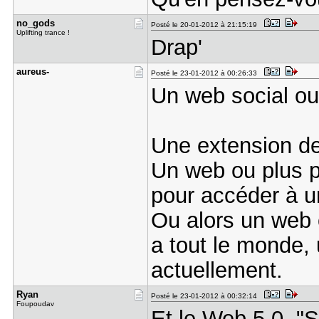
no_gods
Posté le 20-01-2012 à 21:15:19
Uplifting trance !
Drap'
aureus-
Posté le 23-01-2012 à 00:26:33
Un web social ou 
Une extension de
Un web ou plus pe
pour accéder à u
Ou alors un web o
a tout le monde
actuellement.
Ryan
Posté le 23-01-2012 à 00:32:14
Foupoudav
Et le Web 5.0 "S