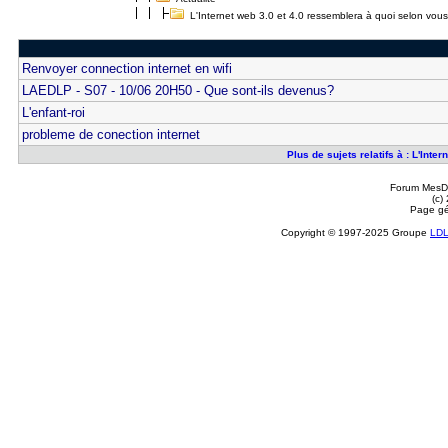
L'Internet web 3.0 et 4.0 ressemblera à quoi selon vous
Renvoyer connection internet en wifi
LAEDLP - S07 - 10/06 20H50 - Que sont-ils devenus?
L'enfant-roi
probleme de conection internet
Plus de sujets relatifs à : L'Int
Forum MesDi
(c)
Page gé
Copyright © 1997-2025 Groupe
LD