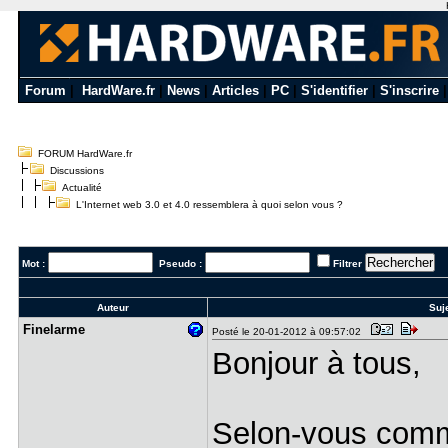
Forum
|
HardWare.fr
|
News
|
Articles
|
PC
|
S'identifier
|
S'inscrire
FORUM HardWare.fr
Discussions
Actualité
L'Internet web 3.0 et 4.0 ressemblera à quoi selon vous ?
Mot :
Pseudo :
Filtrer
Auteur
Suje
Finelarme
Posté le 20-01-2012 à 09:57:02
Bonjour à tous,
Selon-vous comme