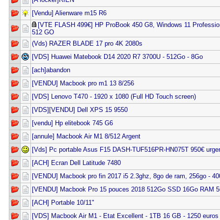
[Vendu] Alienware m15 R6
[VTE FLASH 499€] HP ProBook 450 G8, Windows 11 Professionn
512 GO
(Vds) RAZER BLADE 17 pro 4K 2080s
[VDS] Huawei Matebook D14 2020 R7 3700U - 512Go - 8Go
[ach]abandon
[VENDU] Macbook pro m1 13 8/256
[VDS] Lenovo T470 - 1920 x 1080 (Full HD Touch screen)
[VDS][VENDU] Dell XPS 15 9550
[vendu] Hp elitebook 745 G6
[annule] Macbook Air M1 8/512 Argent
[Vds] Pc portable Asus F15 DASH-TUF516PR-HN075T 950€ urge
[ACH] Ecran Dell Latitude 7480
[VENDU] Macbook pro fin 2017 i5 2.3ghz, 8go de ram, 256go - 40
[VENDU] Macbook Pro 15 pouces 2018 512Go SSD 16Go RAM 
[ACH] Portable 10/11"
[VDS] Macbook Air M1 - Etat Excellent - 1TB 16 GB - 1250 euros