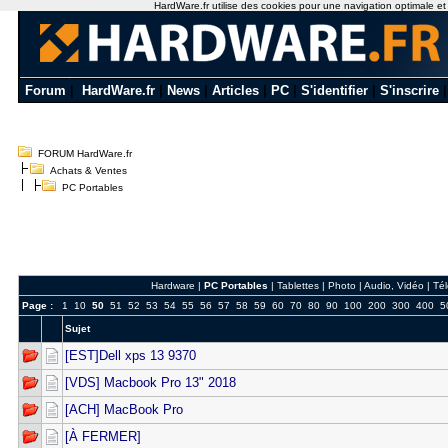
HardWare.fr utilise des cookies pour une navigation optimale et de
Forum
|
HardWare.fr
|
News
|
Articles
|
PC
|
S'identifier
|
S'inscrire
FORUM HardWare.fr
Achats & Ventes
PC Portables
Hardware
|
PC Portables
|
Tablettes
|
Photo
|
Audio, Vidéo
|
Té
Page :
1
10
50
51
52
53
54
55
56
57
58
59
60
70
80
90
100
200
300
400
5
Sujet
[EST]Dell xps 13 9370
[VDS] Macbook Pro 13" 2018
[ACH] MacBook Pro
[À FERMER]