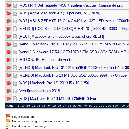
[VDS][RP] Dell latitude 7450 + station d'accueil (baisse de prix)
[VDS] Apple MacBook Air (13 pouces, M1, 2020)
[VDS] ASUS ZEPHYRUS-G14-GA401IV-132T LED exclusif 700€i
[VENDU] ROG Strix G15 G513QM-HN178T, 5900HX -3060 _ 16g
[RECH]Macbook air , macbook à pas chère[RECH]
[Vendu] MacBook Pro 13" Early 2015 - i7 3,1 GHz RAM 8 GB SS
[Vendu] Alienware 17 R4 / GTX1070 / 2To SSD / 8Go RAM / MP (
[EN COURS] En cours de vente
[VENDU] MacBook Pro 13" 2015, i5/8GB/128Go Excellent état 3
[VENDU] MacBook Pro 13 M1 8Go SSD 500Go 999€ in - Uniqueme
[VDS] Macbook Pro 13" 2013 i5 / 16 / 256
[vend]macbook pro 2018
[VDS] MacBook Pro 13 M1 8GB 256GB Silver
Page :
1
10
50
51
52
53
54
55
56
57
58
59
60
70
80
90
100
200
300
400
5
Nouveaux sujets
Nouveaux messages dans un ancien sujet
Pas de nouveau message