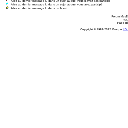
Allez au dernier message lu dans un sujet auquel vous n'avez pas participé
Allez au dernier message lu dans un sujet auquel vous avez participé
Allez au dernier message lu dans un favori
Forum MesDi
(c)
Page gé
Copyright © 1997-2025 Groupe
LD