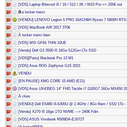
[VDS] Laptop Bitecool i5 / 16 / 512 / 2K / W10 Pro => 200€ out
a locker merci
[VENDU] LENOVO Legion 5 PRO 16ACH6H Ryzen 7 5800H RTX3
[VDS] MacBook AIR 2017 370€
À locker merci bien
[VDS] MSI GF65 THIN 10UE
[Vendu] Dell G3 3500 i5 16Go 512Go+1To SSD
[VDS][Paris] Macbook Pro 13 M1
[VDS] Asus ROG Zephyrus G15 2021
VENDU
[EN PAUSE] XMG CORE 15 AMD (E21)
[VDS] Asus UX435EG 14" FHD Tactile i7-1165G7 16Go MX450 
À clore
[VENDU] Dell E5480 i5-6300U @ 2.4GHz / 8Go Ram / SSD 1To -
[Vendu] X270 I5 16go 1TO NVME ---> 240€ Fdin
[VDS] ASUS Vivobook R509DA-EJ072T
[A locker]RIEN