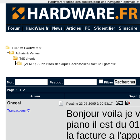
HardWare.fr utilise des cookies pour une navigation optimale et de
Forum
|
HardWare.fr
|
News
|
Articles
|
PC
|
S'identifier
|
S'inscrire
FORUM HardWare.fr
Achats & Ventes
Téléphonie
[VENDU] SL55 Black débloqué+ accessoires+ facture+ garantie.
Mot :
Pseudo :
Filtrer
Page :
1
2
Auteur
Sujet :
Onegai
Posté le 23-07-2005 à 20:53:17
Bonjour voila je
Transactions (0)
piano il est du 
la facture a l'app