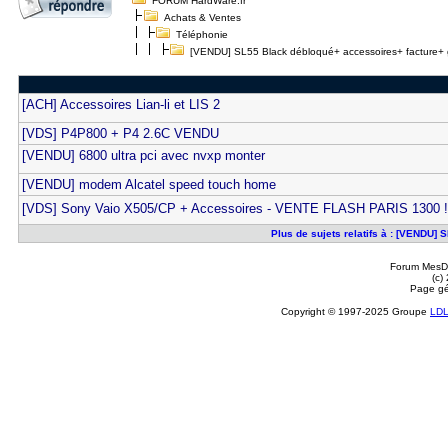
FORUM HardWare.fr
Achats & Ventes
Téléphonie
[VENDU] SL55 Black débloqué+ accessoires+ facture+ g
[ACH] Accessoires Lian-li et LIS 2
[VDS] P4P800 + P4 2.6C VENDU
[VENDU] 6800 ultra pci avec nvxp monter
[VENDU] modem Alcatel speed touch home
[VDS] Sony Vaio X505/CP + Accessoires - VENTE FLASH PARIS 1300 !
Plus de sujets relatifs à : [VENDU]
Forum MesDi
(c)
Page gé
Copyright © 1997-2025 Groupe
LD