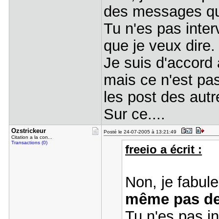
des messages qu
Tu n'es pas inter
que je veux dire.
Je suis d'accord 
mais ce n'est pas
les post des autr
Sur ce....
Ozstrickeu​r
Posté le 24-07-2005 à 13:21:49
Citation a la con...
Transactions (0)
freeio a écrit :
Non, je fabul
même pas de
Tu n'es pas in