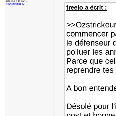
Citation a la con...
Transactions (0)
freeio a écrit :
>>Ozstrickeur
commencer pa
le défenseur d
polluer les a
Parce que cel
reprendre tes 
A bon entende
Désolé pour l'
post et bonne 