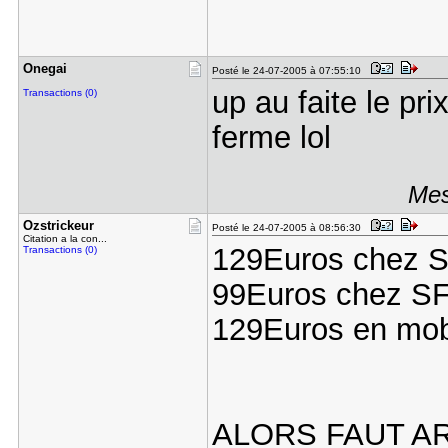
Onegai
Posté le 24-07-2005 à 07:55:10
up au faite le pri
Transactions (0)
ferme lol
Mes
Ozstrickeu​r
Posté le 24-07-2005 à 08:56:30
Citation a la con...
129Euros chez 
Transactions (0)
99Euros chez SF
129Euros en mob
ALORS FAUT A