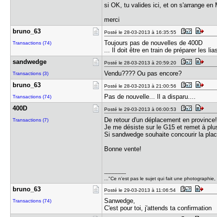
si OK, tu valides ici, et on s'arrange 
merci
bruno_63
Posté le 28-03-2013 à 16:35:55
Toujours pas de nouvelles de 400D
Transactions (74)
... Il doit être en train de préparer les li
sandwedge
Posté le 28-03-2013 à 20:59:20
Vendu???? Ou pas encore?
Transactions (3)
bruno_63
Posté le 28-03-2013 à 21:00:56
Pas de nouvelle... Il a disparu....
Transactions (74)
400D
Posté le 29-03-2013 à 06:00:53
De retour d'un déplacement en province
Transactions (7)
Je me désiste sur le G15 et remet à plus
Si sandwedge souhaite concourir la place
Bonne vente!
---------------
..."Ce n'est pas le sujet qui fait une photographi
bruno_63
Posté le 29-03-2013 à 11:06:54
Sanwedge,
Transactions (74)
C'est pour toi, j'attends ta confirmation