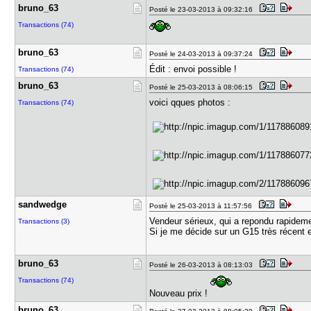
bruno_63
Posté le 23-03-2013 à 09:32:16
Transactions (74)
bruno_63
Posté le 24-03-2013 à 09:37:24
Édit : envoi possible !
Transactions (74)
bruno_63
Posté le 25-03-2013 à 08:06:15
voici qques photos :
Transactions (74)
sandwedge
Posté le 25-03-2013 à 11:57:56
Vendeur sérieux, qui a repondu rapideme
Transactions (3)
Si je me décide sur un G15 très récent e
bruno_63
Posté le 26-03-2013 à 08:13:03
Transactions (74)
Nouveau prix !
bruno_63