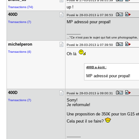
Posté le 27-03-2013 à 08:05:39
up !
Transactions (74)
400D
Posté le 28-03-2013 à 07:36:53
MP adressé pour propal!
Transactions (7)
---------------
..."Ce n'est pas le sujet qui fait une photographi
michelpero​n
Posté le 28-03-2013 à 07:39:50
Transactions (4)
Oh là
400D a écrit :
MP adressé pour propal!
400D
Posté le 28-03-2013 à 09:00:31
Sorry!
Transactions (7)
Je reformule!
Une proposition de 350€ pour ton G15 et
Cela peut il se faire?
---------------