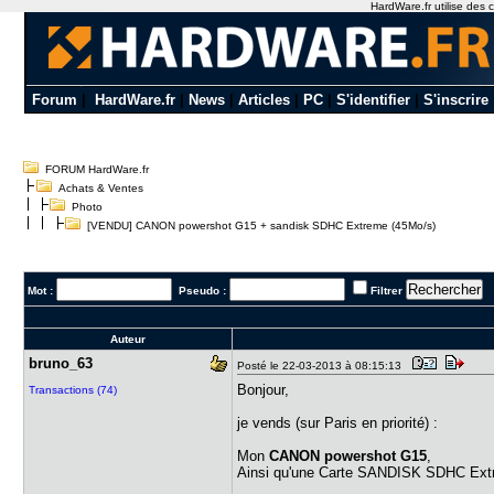
HardWare.fr utilise des c
Forum
|
HardWare.fr
|
News
|
Articles
|
PC
|
S'identifier
|
S'inscrire
FORUM HardWare.fr
Achats & Ventes
Photo
[VENDU] CANON powershot G15 + sandisk SDHC Extreme (45Mo/s)
Mot :
Pseudo :
Filtrer
Auteur
bruno_63
Posté le 22-03-2013 à 08:15:13
Bonjour,
Transactions (74)
je vends (sur Paris en priorité) :
Mon
CANON powershot G15
,
Ainsi qu'une Carte SANDISK SDHC Ex