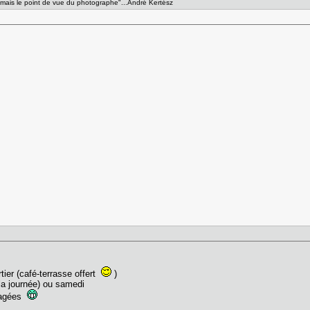
e, mais le point de vue du photographe"...André Kertész
tier (café-terrasse offert
)
 la journée) ou samedi
usagées