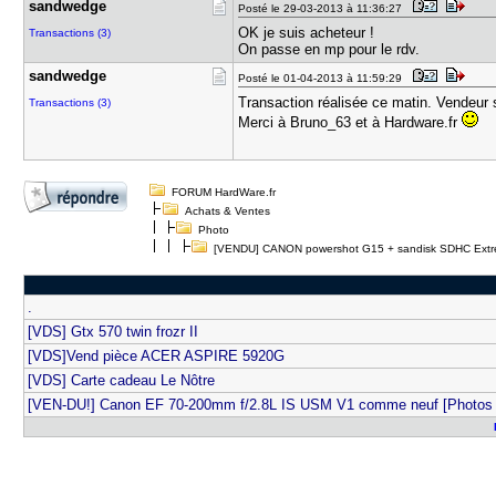
sandwedge
Posté le 29-03-2013 à 11:36:27
OK je suis acheteur !
Transactions (3)
On passe en mp pour le rdv.
sandwedge
Posté le 01-04-2013 à 11:59:29
Transaction réalisée ce matin. Vendeur s
Transactions (3)
Merci à Bruno_63 et à Hardware.fr
FORUM HardWare.fr
Achats & Ventes
Photo
[VENDU] CANON powershot G15 + sandisk SDHC Extr
.
[VDS] Gtx 570 twin frozr II
[VDS]Vend pièce ACER ASPIRE 5920G
[VDS] Carte cadeau Le Nôtre
[VEN-DU!] Canon EF 70-200mm f/2.8L IS USM V1 comme neuf [Photos 