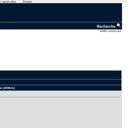
n savoir plus
Fermer
Recherche
3446 connectés
e (45Mo/s)