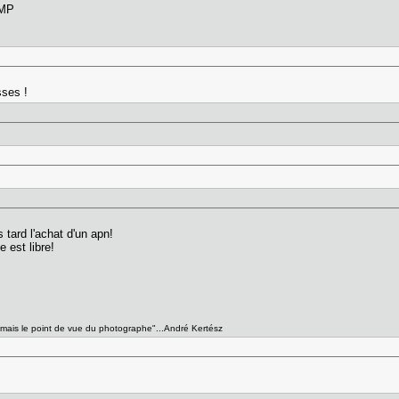
en MP
asses !
!
 tard l'achat d'un apn!
 est libre!
e, mais le point de vue du photographe"...André Kertész