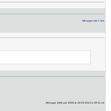
Message cité 1 fois
Message édité par 400D le 28-03-2013 à 09:01:14