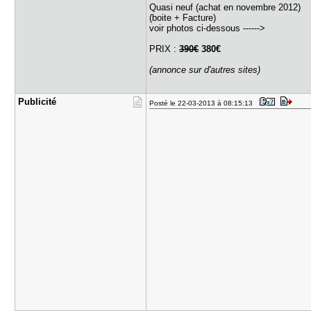
Quasi neuf (achat en novembre 2012)
(boite + Facture)
voir photos ci-dessous ------>
PRIX :
390€
380€
(annonce sur d'autres sites)
Publicité
Posté le 22-03-2013 à 08:15:13