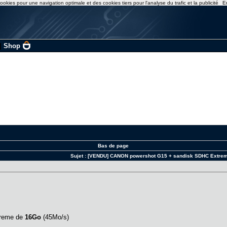
ookies pour une navigation optimale et des cookies tiers pour l'analyse du trafic et la publicité
E
|
Shop
Bas de page
Sujet :
[VENDU] CANON powershot G15 + sandisk SDHC Extrem
treme de
16Go
(45Mo/s)