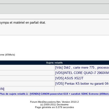
ympa et matériel en parfait état.
eme (45Mo/s)
Sujets relatifs
[Vds] Ddr2 , carte mere 775 , process
[VDS]INTEL CORE QUAD i7 2960XM
[VDS] ASUS X52JT
[VDS] Pentax K5 boitier nu garanti 
IN]
Plus de sujets relatifs à : [VENDU] CANON powershot G15 + sandisk SDHC Extreme (45Mo/s
Forum MesDiscussions.Net
, Version 2010.2
(c) 2000-2011 Doctissimo
Page générée en 0.079 secondes