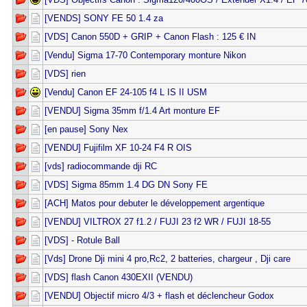
[VENDS] SONY FE 50 1.4 za
[VDS] Canon 550D + GRIP + Canon Flash : 125 € IN
[Vendu] Sigma 17-70 Contemporary monture Nikon
[VDS] rien
[Vendu] Canon EF 24-105 f4 L IS II USM
[VENDU] Sigma 35mm f/1.4 Art monture EF
[en pause] Sony Nex
[VENDU] Fujifilm XF 10-24 F4 R OIS
[vds] radiocommande dji RC
[VDS] Sigma 85mm 1.4 DG DN Sony FE
[ACH] Matos pour debuter le développement argentique
[VENDU] VILTROX 27 f1.2 / FUJI 23 f2 WR / FUJI 18-55
[VDS] - Rotule Ball
[Vds] Drone Dji mini 4 pro,Rc2, 2 batteries, chargeur , Dji care
[VDS] flash Canon 430EXII (VENDU)
[VENDU] Objectif micro 4/3 + flash et déclencheur Godox