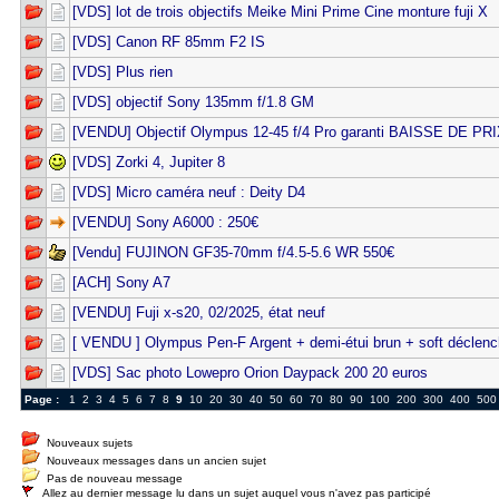
[VDS] lot de trois objectifs Meike Mini Prime Cine monture fuji X
[VDS] Canon RF 85mm F2 IS
[VDS] Plus rien
[VDS] objectif Sony 135mm f/1.8 GM
[VENDU] Objectif Olympus 12-45 f/4 Pro garanti BAISSE DE PR
[VDS] Zorki 4, Jupiter 8
[VDS] Micro caméra neuf : Deity D4
[VENDU] Sony A6000 : 250€
[Vendu] FUJINON GF35-70mm f/4.5-5.6 WR 550€
[ACH] Sony A7
[VENDU] Fuji x-s20, 02/2025, état neuf
[ VENDU ] Olympus Pen-F Argent + demi-étui brun + soft déclenc
[VDS] Sac photo Lowepro Orion Daypack 200 20 euros
Page :
1
2
3
4
5
6
7
8
9
10
20
30
40
50
60
70
80
90
100
200
300
400
500
Nouveaux sujets
Nouveaux messages dans un ancien sujet
Pas de nouveau message
Allez au dernier message lu dans un sujet auquel vous n'avez pas participé