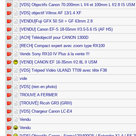
[VDS] Objectifs Canon 70-200mm L f/4 et 100mm L f/2.8 IS USM
[VDS] objectif Viltrox AF 13/1.4 XF
[VENDU]Fuji GFX 50 SII + GF 63mm 2.8
[VENDU] Canon EF-S 18-55mm f/3.5-5.6 IS (AF HS)
[ACH] Téléobjectif pour CANON 1300D
[RECH] Compact expert avec zoom type RX100
Vends Sony RX10 IV Plus à la vente !!!
[VEND] CANON EF 16-35mm f/2.8L II USM
[VDS] Trépied Vidéo ULANZI TT09 avec tête F38
vide
[VDS] (rien en photo)
TROUVE A FERMER
[TROUVÉ] Ricoh GR3 (GRIII)
[VDS] Chargeur Canon LC-E4
Vendu
Vendu
[VDS] Objectifs Canon : Sigma120/400OS / Extender X1.4 / EF 7